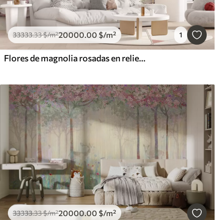
20000
.00
$
/m²
33333
.33
$
/m²
1
Flores de magnolia rosadas en relieve en una rama elegante
20000
.00
$
/m²
33333
.33
$
/m²