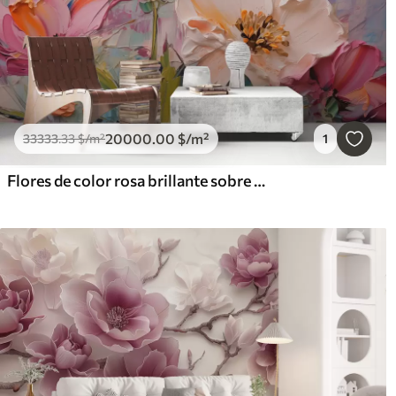
20000
.00
$
/m²
33333
.33
$
/m²
1
Flores de color rosa brillante sobre un fondo gris azulado claro