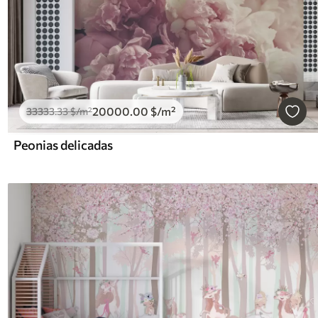
20000
.00
$
/m²
33333
.33
$
/m²
Peonias delicadas