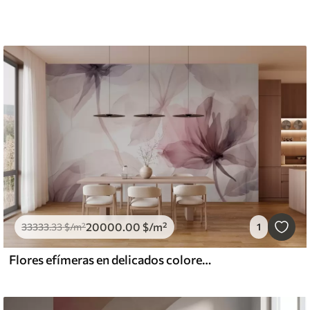
20000
.00
$
/m²
33333
.33
$
/m²
1
Flores efímeras en delicados colores pastel