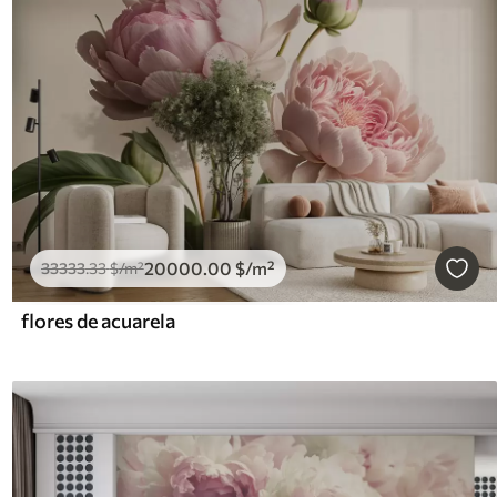
20000
.00
$
/m²
33333
.33
$
/m²
flores de acuarela