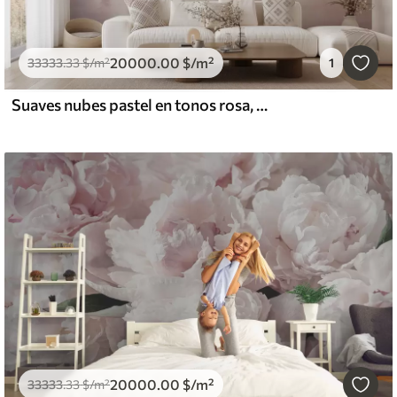
20000
.00
$
/m²
33333
.33
$
/m²
1
Suaves nubes pastel en tonos rosa, crema y azul
20000
.00
$
/m²
33333
.33
$
/m²