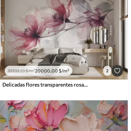
20000
.00
$
/m²
33333
.33
$
/m²
2
Delicadas flores transparentes rosas y grises con pétalos suaves y difuminados sobre fondo blanco