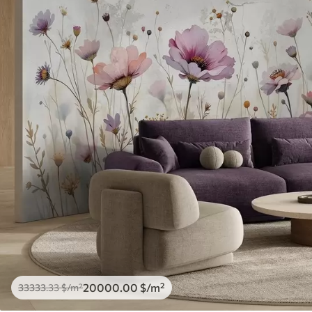
20000
.00
$
/m²
33333
.33
$
/m²