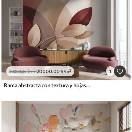
20000
.00
$
/m²
33333
.33
$
/m²
1
Rama abstracta con textura y hojas en tonos marrones, beige y rojos, sobre un fondo de formas abstractas.