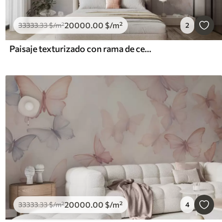
20000
.00
$
/m²
33333
.33
$
/m²
2
Paisaje texturizado con rama de cerezo en flor, hojas rosadas y fondo suave y brumoso.
20000
.00
$
/m²
33333
.33
$
/m²
4