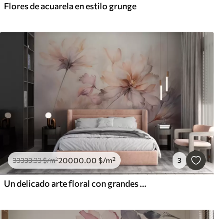
Flores de acuarela en estilo grunge
20000
.00
$
/m²
33333
.33
$
/m²
3
Un delicado arte floral con grandes flores de colores pastel con pétalos translúcidos, tallos suaves y un suave fondo difuminado