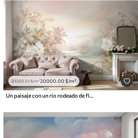
20000
.00
$
/m²
33333
.33
$
/m²
Un paisaje con un río rodeado de flores y plantas, colores suaves, cielo rosado, estilo con textura de acuarela