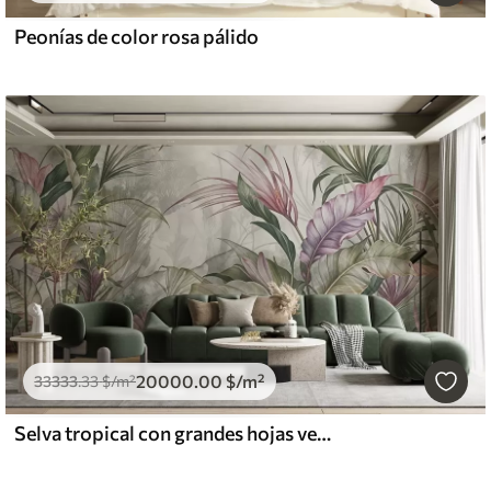
Peonías de color rosa pálido
20000
.00
$
/m²
33333
.33
$
/m²
Selva tropical con grandes hojas verdes y flores de protea rosa con fondo borroso texturizado