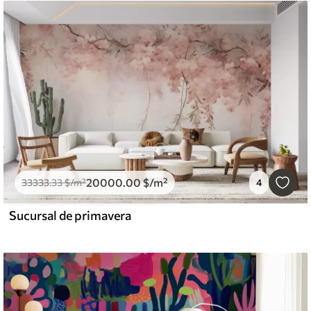
20000
.00
$
/m²
33333
.33
$
/m²
4
Sucursal de primavera