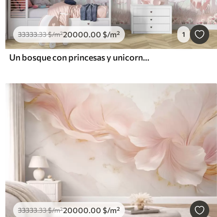
20000
.00
$
/m²
33333
.33
$
/m²
1
Un bosque con princesas y unicornios
20000
.00
$
/m²
33333
.33
$
/m²