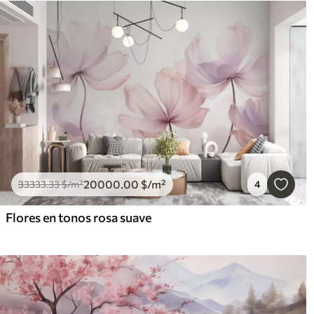
20000
.00
$
/m²
33333
.33
$
/m²
4
Flores en tonos rosa suave