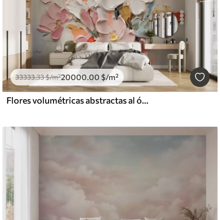
20000
.00
$
/m²
33333
.33
$
/m²
Flores volumétricas abstractas al óleo