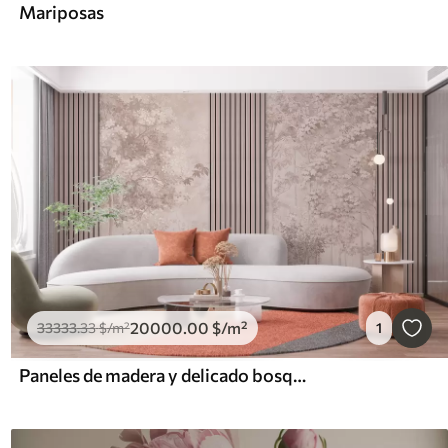
Mariposas
20000
.00
$
/m²
33333
.33
$
/m²
1
Paneles de madera y delicado bosque en tonos rosas