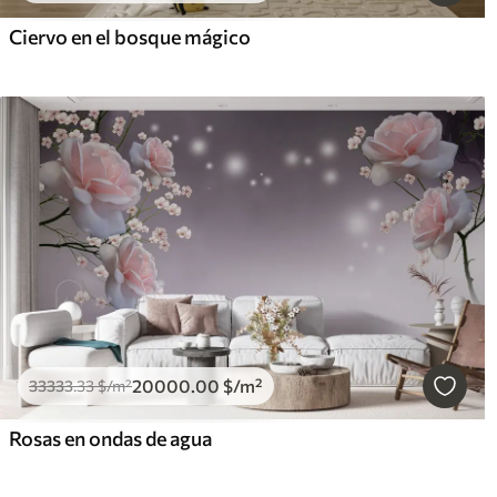
Ciervo en el bosque mágico
20000
.00
$
/m²
33333
.33
$
/m²
Rosas en ondas de agua