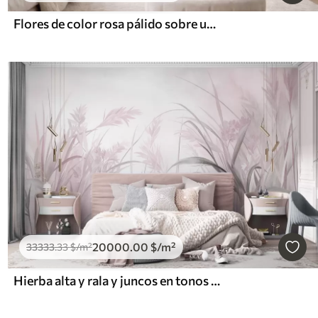
Flores de color rosa pálido sobre un fondo claro
20000
.00
$
/m²
33333
.33
$
/m²
Hierba alta y rala y juncos en tonos suaves y apagados de rosa y gris, con textura