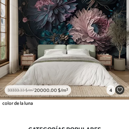
20000
.00
$
/m²
4
33333
.33
$
/m²
color de la luna