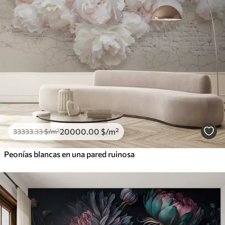
20000
.00
$
/m²
33333
.33
$
/m²
Peonías blancas en una pared ruinosa