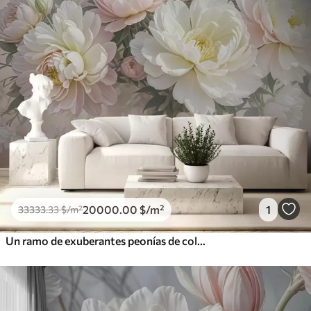
20000
.00
$
/m²
1
33333
.33
$
/m²
Un ramo de exuberantes peonías de colores pastel y otras flores sobre un fondo suave y difuminado