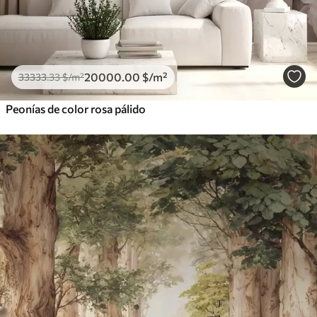
20000
.00
$
/m²
33333
.33
$
/m²
Peonías de color rosa pálido