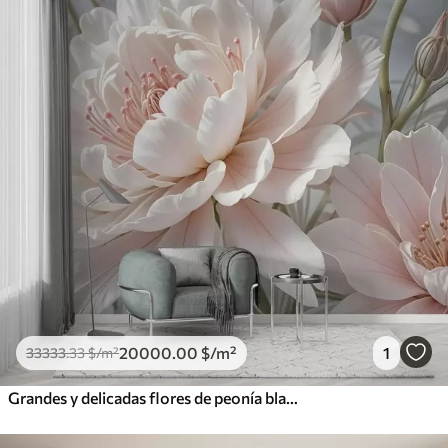
20000
.00
$
/m²
1
33333
.33
$
/m²
Grandes y delicadas flores de peonía blancas y rosas con pétalos suaves y esponjosos sobre un fondo gris difuminado