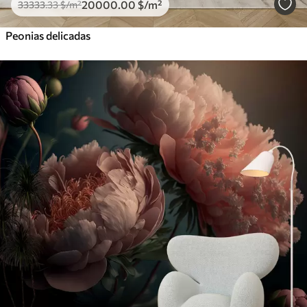
20000
.00
$
/m²
33333
.33
$
/m²
Peonias delicadas