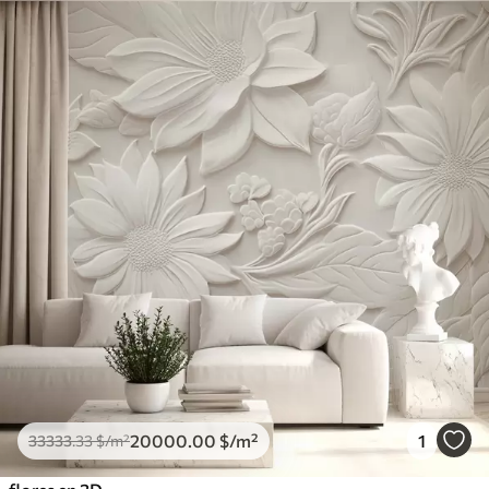
20000
.00
$
/m²
1
33333
.33
$
/m²