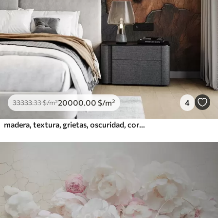
20000
.00
$
/m²
4
33333
.33
$
/m²
madera, textura, grietas, oscuridad, corteza, superficie