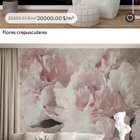
20000
.00
$
/m²
33333
.33
$
/m²
flores crepusculares