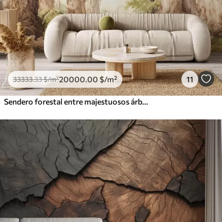
20000
.00
$
/m²
11
33333
.33
$
/m²
Sendero forestal entre majestuosos árboles en estilo acuarela