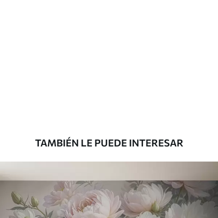
solapamiento.
Materiales disponibles
Estándar
33333
.33
20000
.00
$
/m²
Premium
45000
.00
27000
.00
$
/m²
TAMBIÉN LE PUEDE INTERESAR
Vinilo Premium
49500
.00
29700
.00
$
/m²