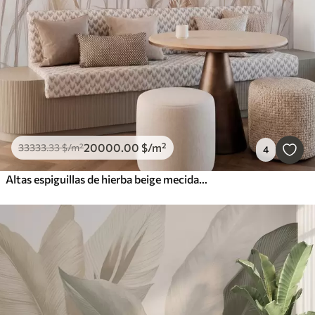
20000
.00
$
/m²
33333
.33
$
/m²
4
Altas espiguillas de hierba beige mecidas por el viento sobre un fondo suave y claro