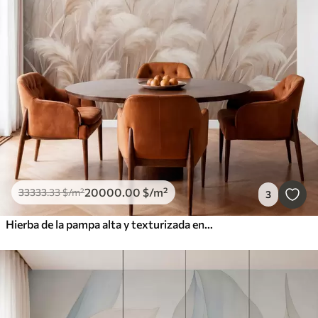
20000
.00
$
/m²
33333
.33
$
/m²
3
Hierba de la pampa alta y texturizada en tonos suaves, cálidos y neutros, con un fondo difuminado y claro.