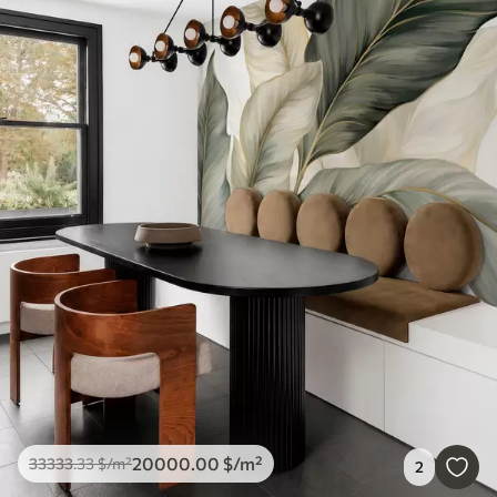
20000
.00
$
/m²
33333
.33
$
/m²
2