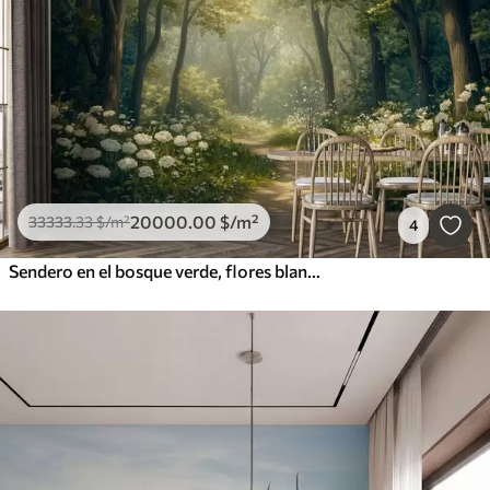
20000
.00
$
/m²
33333
.33
$
/m²
4
Sendero en el bosque verde, flores blancas, luz del sol, dibujo estilo acrílico