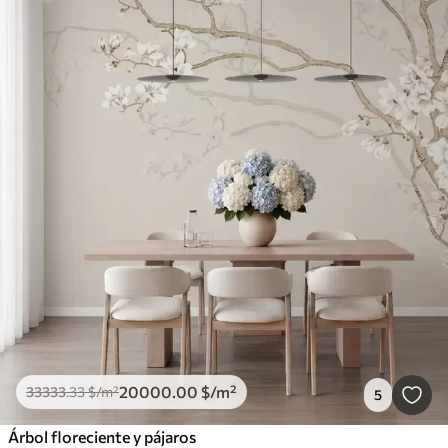
20000
.00
$
/m²
33333
.33
$
/m²
5
Árbol floreciente y pájaros