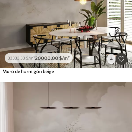
20000
.00
$
/m²
33333
.33
$
/m²
4
Muro de hormigón beige