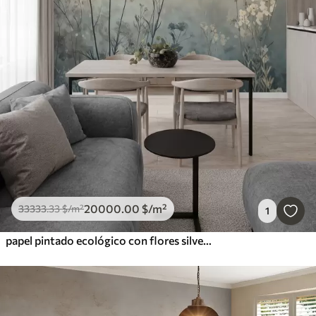
20000
.00
$
/m²
33333
.33
$
/m²
1
papel pintado ecológico con flores silvestres y plantas sobre fondo texturizado