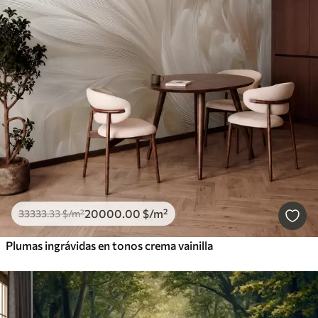
20000
.00
$
/m²
33333
.33
$
/m²
Plumas ingrávidas en tonos crema vainilla