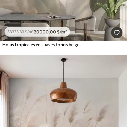
20000
.00
$
/m²
33333
.33
$
/m²
Hojas tropicales en suaves tonos beige y verde, con efecto acuarela y suaves transiciones de color