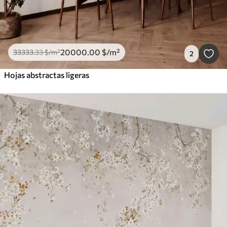
20000
.00
$
/m²
33333
.33
$
/m²
2
Hojas abstractas ligeras