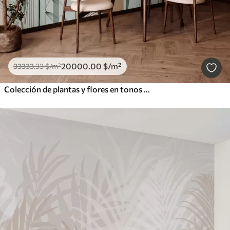
20000
.00
$
/m²
33333
.33
$
/m²
Colección de plantas y flores en tonos neutros sobre fondo de arco abstracto en suaves tonos verdes y naranjas