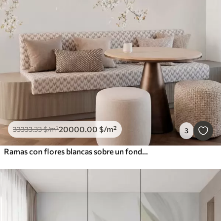
20000
.00
$
/m²
33333
.33
$
/m²
3
Ramas con flores blancas sobre un fondo beige suave.