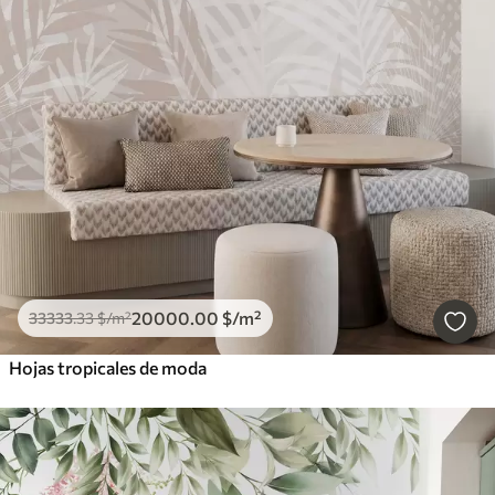
20000
.00
$
/m²
33333
.33
$
/m²
Hojas tropicales de moda