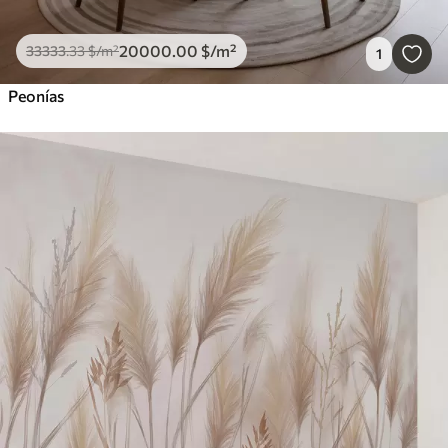
20000
.00
$
/m²
33333
.33
$
/m²
1
Peonías