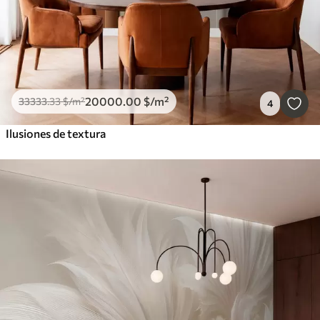
20000
.00
$
/m²
33333
.33
$
/m²
4
Ilusiones de textura