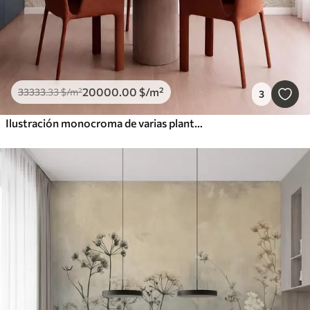
20000
.00
$
/m²
33333
.33
$
/m²
3
Ilustración monocroma de varias plantas y espiguillas de color beige con líneas y texturas delicadas y tenues