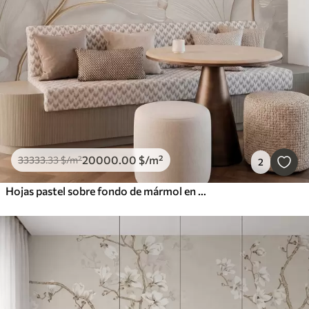
20000
.00
$
/m²
33333
.33
$
/m²
2
Hojas pastel sobre fondo de mármol en tonos beige