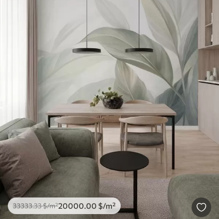
20000
.00
$
/m²
33333
.33
$
/m²