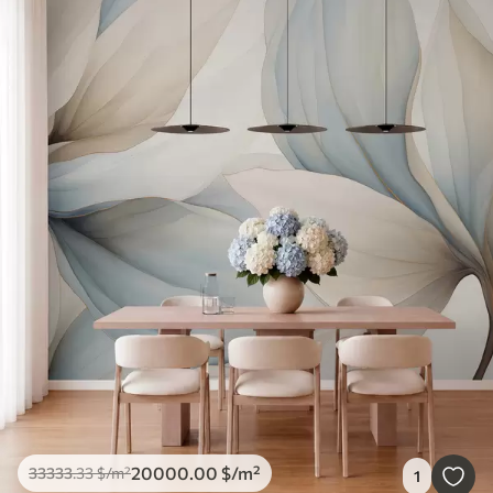
20000
.00
$
/m²
33333
.33
$
/m²
1