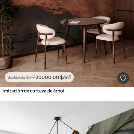
20000
.00
$
/m²
33333
.33
$
/m²
Imitación de corteza de árbol