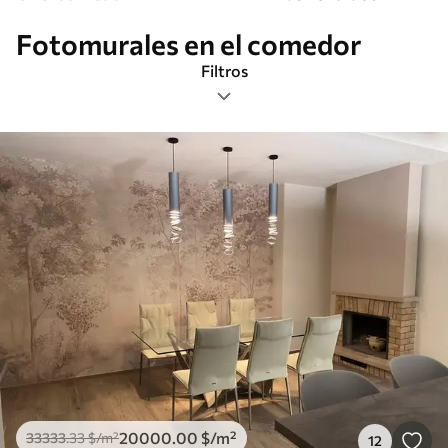
Fotomurales en el comedor
Filtros
Etiquetas
Formato de imagen
Paleta de colores
Inteligente
Borrar todos los filtros
20000
.00
$
/m²
33333
.33
$
/m²
12