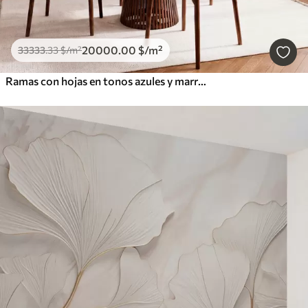
20000
.00
$
/m²
33333
.33
$
/m²
Ramas con hojas en tonos azules y marrones, fondo claro, suave y delicado, estilo acuarela