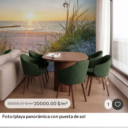
20000
.00
$
/m²
33333
.33
$
/m²
1
Foto/playa panorámica con puesta de sol