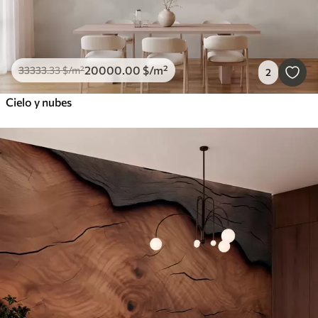
20000
.00
$
/m²
33333
.33
$
/m²
2
Cielo y nubes