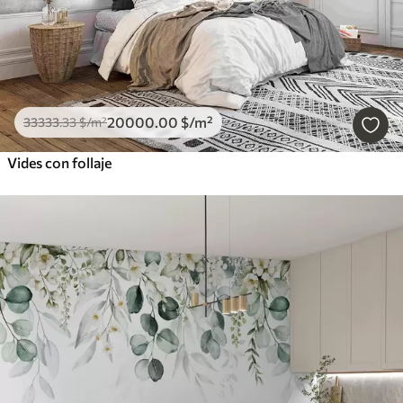
20000
.00
$
/m²
33333
.33
$
/m²
Vides con follaje