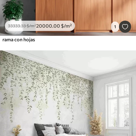
20000
.00
$
/m²
33333
.33
$
/m²
1
rama con hojas