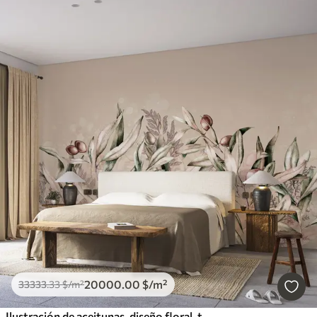
20000
.00
$
/m²
33333
.33
$
/m²
Ilustración de aceitunas, diseño floral, tropical, acuarela, hojas grandes, colores beige