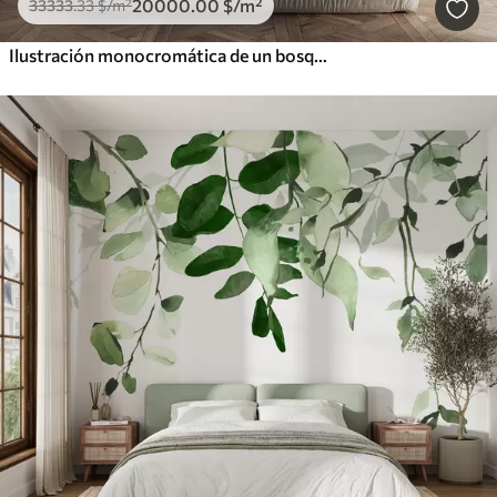
20000
.00
$
/m²
33333
.33
$
/m²
Ilustración monocromática de un bosque siempre verde