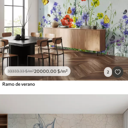
20000
.00
$
/m²
33333
.33
$
/m²
2
Ramo de verano