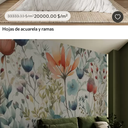
20000
.00
$
/m²
33333
.33
$
/m²
Hojas de acuarela y ramas