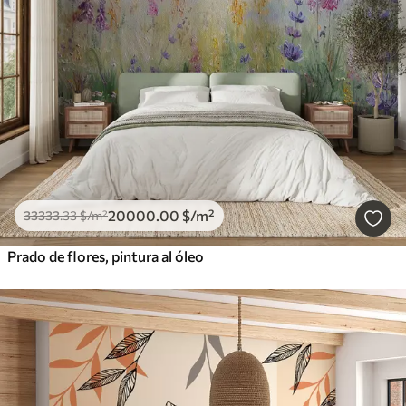
20000
.00
$
/m²
33333
.33
$
/m²
Prado de flores, pintura al óleo