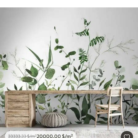
20000
.00
$
/m²
33333
.33
$
/m²