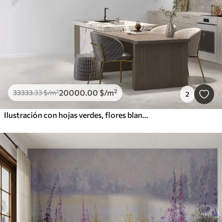
20000
.00
$
/m²
33333
.33
$
/m²
2
Ilustración con hojas verdes, flores blancas, peonía y ramas