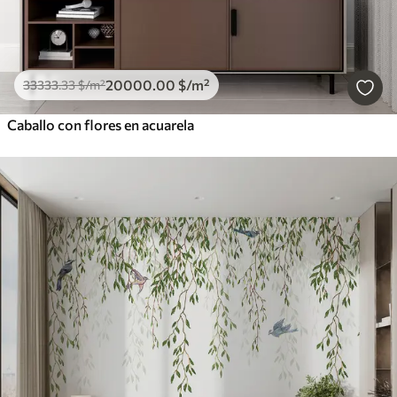
20000
.00
$
/m²
33333
.33
$
/m²
Caballo con flores en acuarela