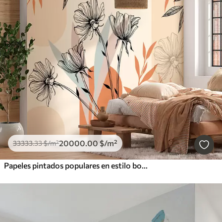
20000
.00
$
/m²
33333
.33
$
/m²
Papeles pintados populares en estilo boho con flores