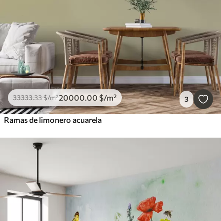
20000
.00
$
/m²
33333
.33
$
/m²
3
Ramas de limonero acuarela