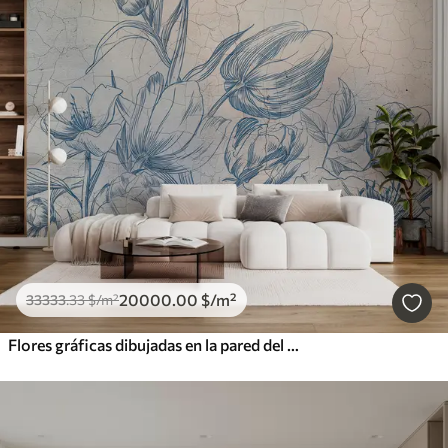
20000
.00
$
/m²
33333
.33
$
/m²
Flores gráficas dibujadas en la pared del loft