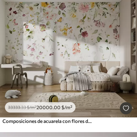
20000
.00
$
/m²
33333
.33
$
/m²
Composiciones de acuarela con flores de jardín