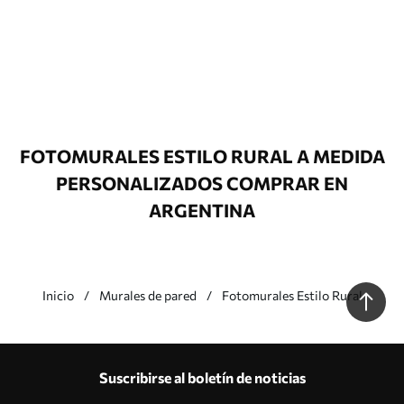
FOTOMURALES ESTILO RURAL A MEDIDA
PERSONALIZADOS COMPRAR EN
ARGENTINA
Inicio
Murales de pared
Fotomurales Estilo Rural
Nuestras ventajas
Respuestas:
1
Suscribirse al boletín de noticias
Producción según tallas individuales
Participa en las promociones navideñas de 2025 y consigue un descuento