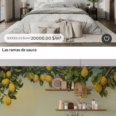
20000
.00
$
/m²
33333
.33
$
/m²
Las ramas de sauce