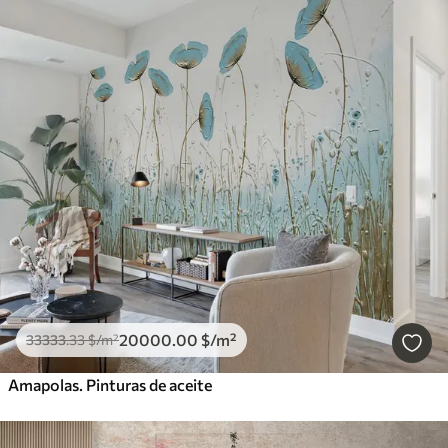
20000
.00
$
/m²
33333
.33
$
/m²
Amapolas. Pinturas de aceite