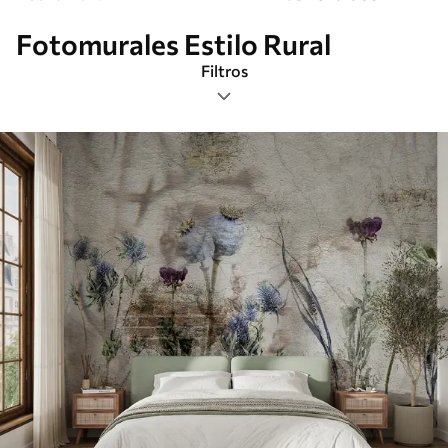
Fotomurales Estilo Rural
Filtros
Etiquetas
Formato de imagen
Paleta de colores
Inteligente
Borrar todos los filtros