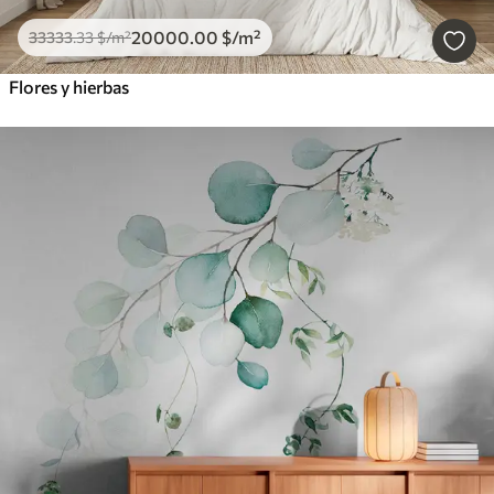
20000
.00
$
/m²
33333
.33
$
/m²
Flores y hierbas