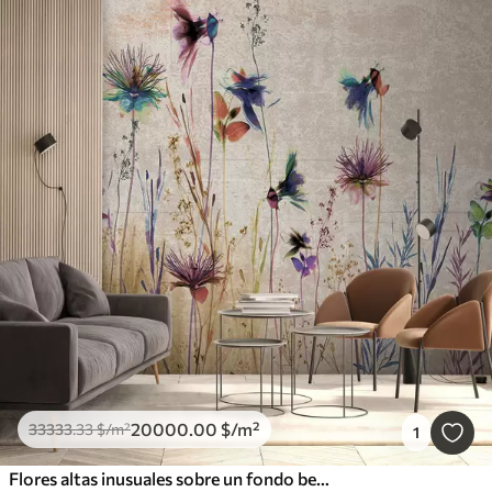
20000
.00
$
/m²
33333
.33
$
/m²
1
Flores altas inusuales sobre un fondo beige