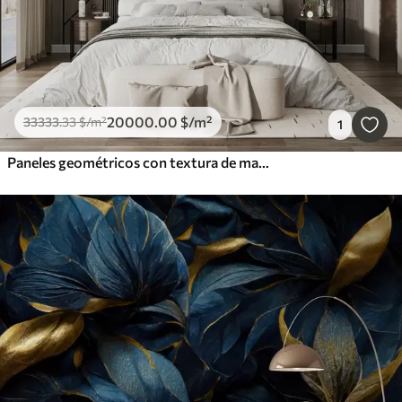
20000
.00
$
/m²
33333
.33
$
/m²
1
Paneles geométricos con textura de madera