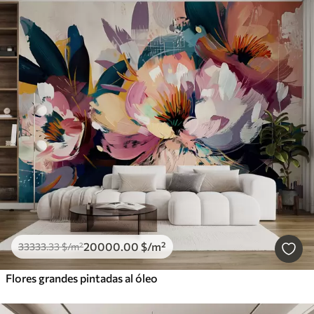
20000
.00
$
/m²
33333
.33
$
/m²
Flores grandes pintadas al óleo