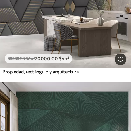
20000
.00
$
/m²
33333
.33
$
/m²
Propiedad, rectángulo y arquitectura