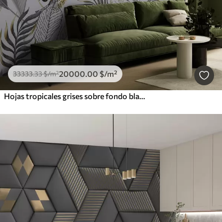
20000
.00
$
/m²
33333
.33
$
/m²
Hojas tropicales grises sobre fondo blanco