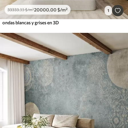
20000
.00
$
/m²
33333
.33
$
/m²
1
ondas blancas y grises en 3D