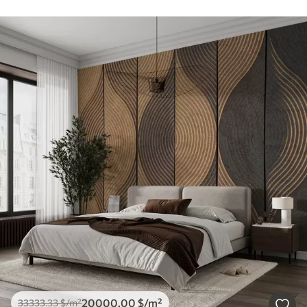
20000
.00
$
/m²
33333
.33
$
/m²