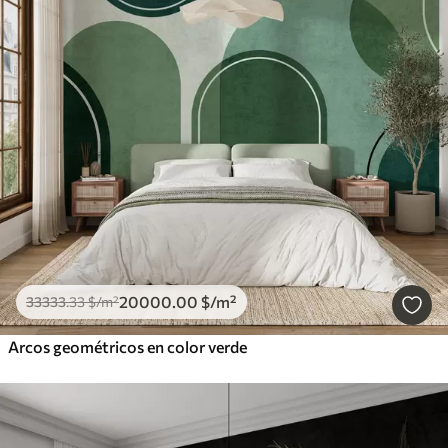
20000
.00
$
/m²
33333
.33
$
/m²
Arcos geométricos en color verde