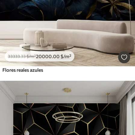
20000
.00
$
/m²
33333
.33
$
/m²
Flores reales azules