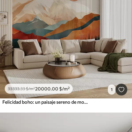
20000
.00
$
/m²
33333
.33
$
/m²
1
Felicidad boho: un paisaje sereno de montañas, árboles y sol