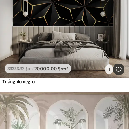
20000
.00
$
/m²
33333
.33
$
/m²
1
Triángulo negro