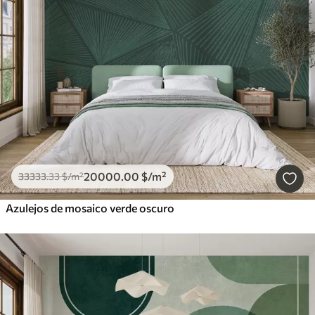
20000
.00
$
/m²
33333
.33
$
/m²
Azulejos de mosaico verde oscuro