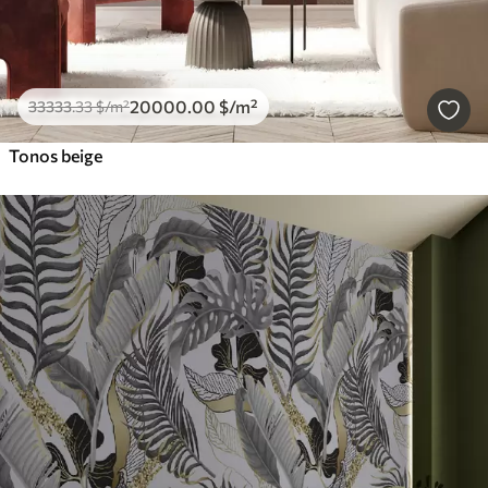
20000
.00
$
/m²
33333
.33
$
/m²
Tonos beige