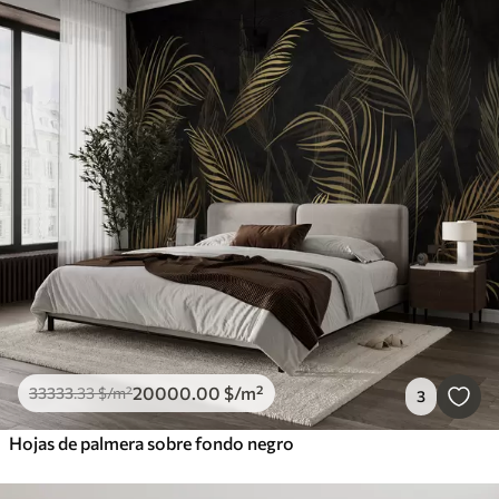
20000
.00
$
/m²
33333
.33
$
/m²
3
Hojas de palmera sobre fondo negro