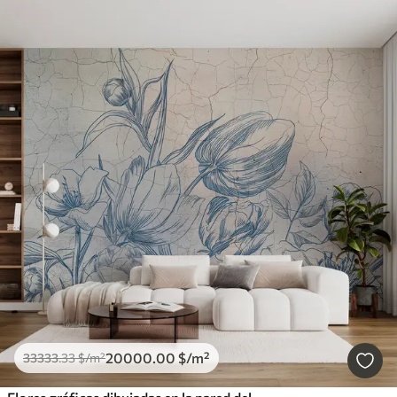
20000
.00
$
/m²
33333
.33
$
/m²