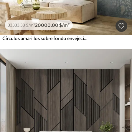
20000
.00
$
/m²
33333
.33
$
/m²
Círculos amarillos sobre fondo envejecido