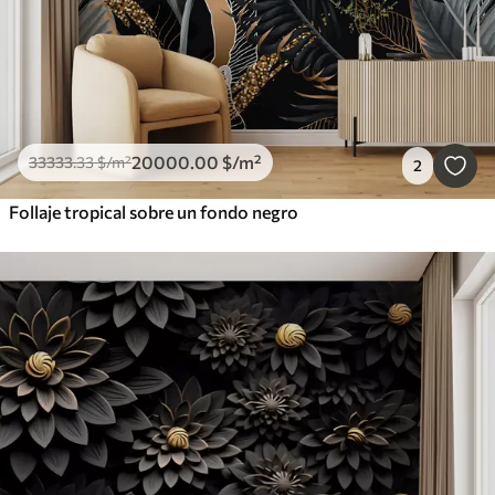
20000
.00
$
/m²
33333
.33
$
/m²
2
Follaje tropical sobre un fondo negro