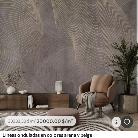
20000
.00
$
/m²
33333
.33
$
/m²
2
Líneas onduladas en colores arena y beige