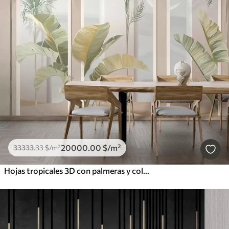
20000
.00
$
/m²
33333
.33
$
/m²
Hojas tropicales 3D con palmeras y columnas