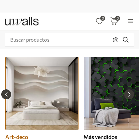
0
0
Art-deco
Más vendidos