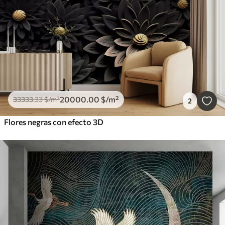
20000
.00
$
/m²
33333
.33
$
/m²
2
Flores negras con efecto 3D