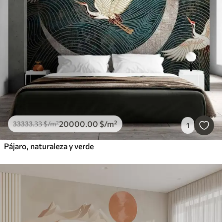
20000
.00
$
/m²
33333
.33
$
/m²
1
Pájaro, naturaleza y verde