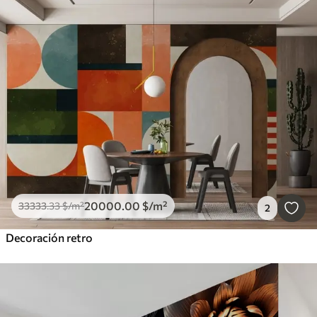
20000
.00
$
/m²
33333
.33
$
/m²
2
Decoración retro