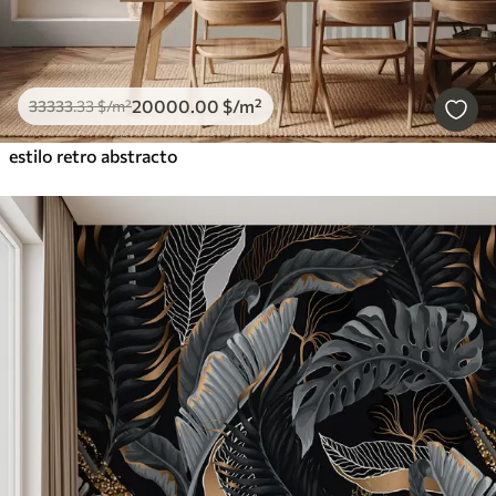
20000
.00
$
/m²
33333
.33
$
/m²
estilo retro abstracto