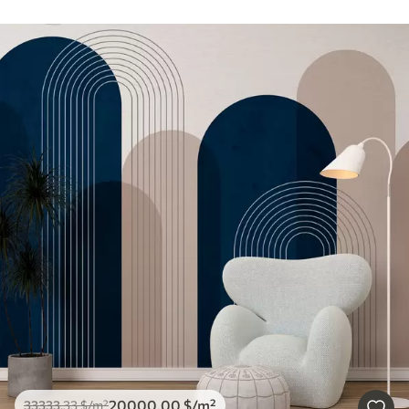
20000
.00
$
/m²
33333
.33
$
/m²