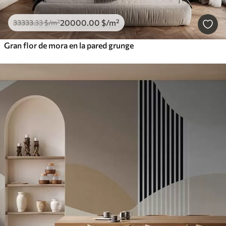
20000
.00
$
/m²
33333
.33
$
/m²
Gran flor de mora en la pared grunge