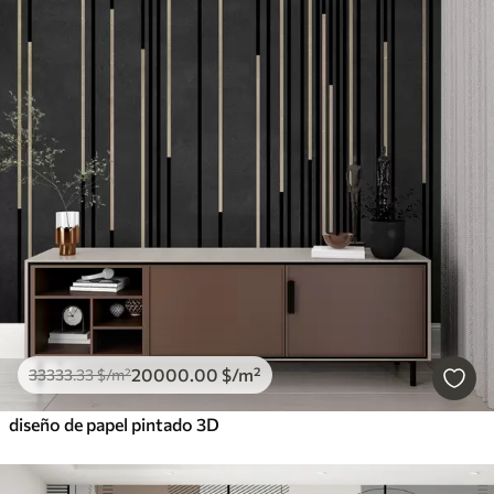
20000
.00
$
/m²
33333
.33
$
/m²
diseño de papel pintado 3D