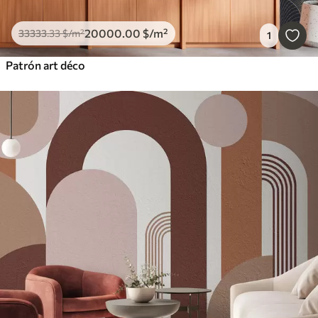
20000
.00
$
/m²
33333
.33
$
/m²
1
Patrón art déco