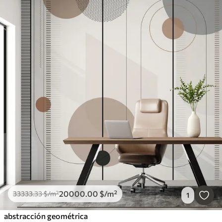
20000
.00
$
/m²
33333
.33
$
/m²
1
abstracción geométrica