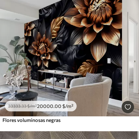
20000
.00
$
/m²
33333
.33
$
/m²
Flores voluminosas negras