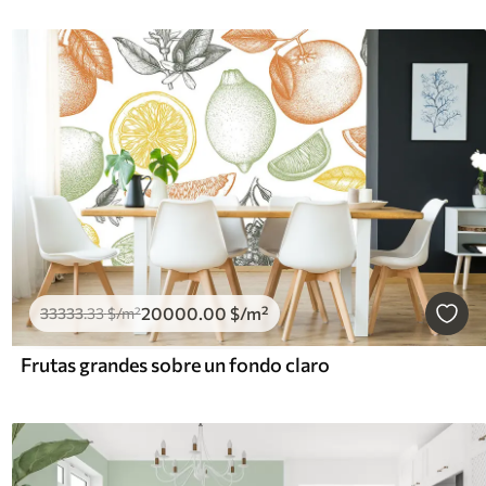
20000
.00
$
/m²
33333
.33
$
/m²
Frutas grandes sobre un fondo claro