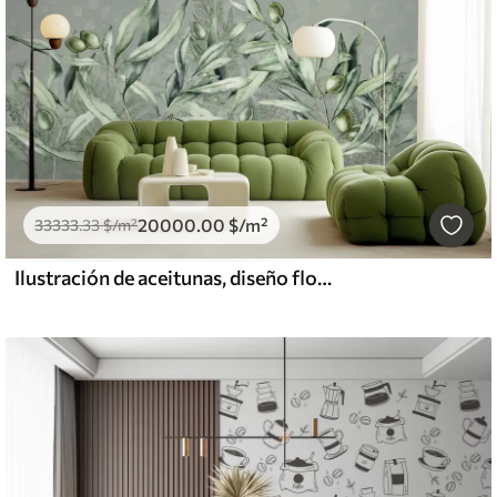
20000
.00
$
/m²
33333
.33
$
/m²
Ilustración de aceitunas, diseño floral, tropical, acuarela, hojas grandes, colores verdes