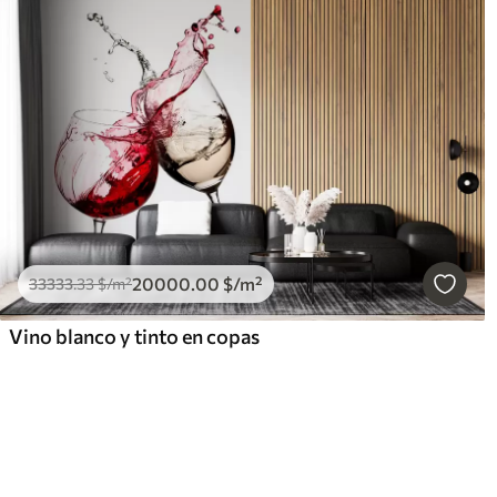
20000
.00
$
/m²
33333
.33
$
/m²
Vino blanco y tinto en copas