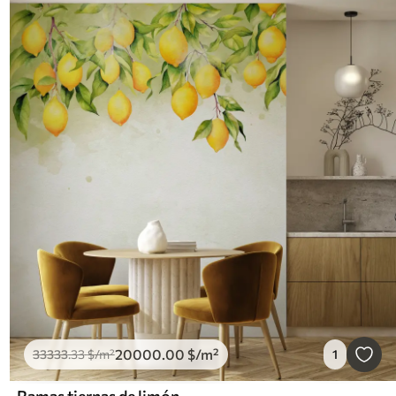
20000
.00
$
/m²
33333
.33
$
/m²
1