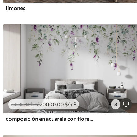
limones
20000
.00
$
/m²
33333
.33
$
/m²
3
composición en acuarela con flores de lavanda