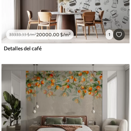
20000
.00
$
/m²
33333
.33
$
/m²
1
Detalles del café