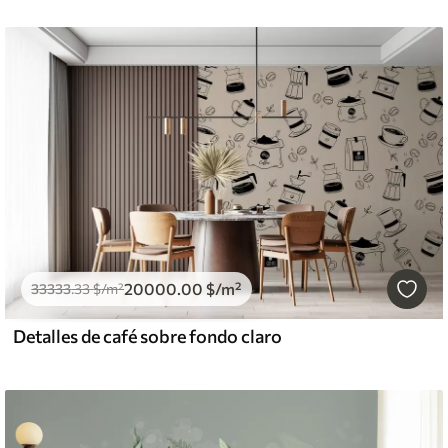
20000
.00
$
/m²
33333
.33
$
/m²
Detalles de café sobre fondo claro