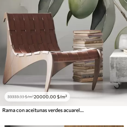
20000
.00
$
/m²
33333
.33
$
/m²
Rama con aceitunas verdes acuarela húmeda