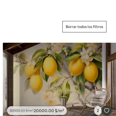
Borrar todos los filtros
20000
.00
$
/m²
33333
.33
$
/m²
2