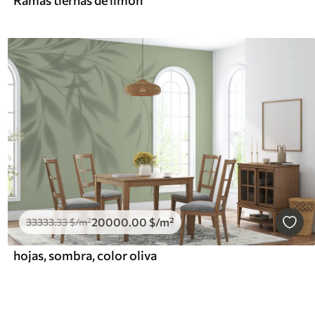
Ramas tiernas de limón
20000
.00
$
/m²
33333
.33
$
/m²
hojas, sombra, color oliva