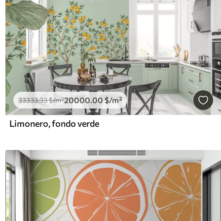
20000
.00
$
/m²
33333
.33
$
/m²
Limonero, fondo verde