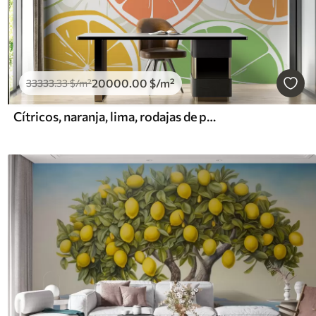
20000
.00
$
/m²
33333
.33
$
/m²
Cítricos, naranja, lima, rodajas de pomelo, mancha, abstracción, fruta, rojo, naranja, verde