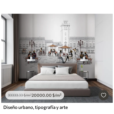
20000
.00
$
/m²
33333
.33
$
/m²
Diseño urbano, tipografía y arte