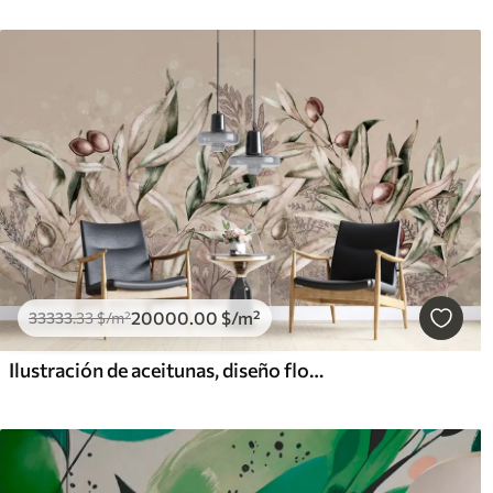
20000
.00
$
/m²
33333
.33
$
/m²
Ilustración de aceitunas, diseño floral, tropical, acuarela, hojas grandes, colores beige