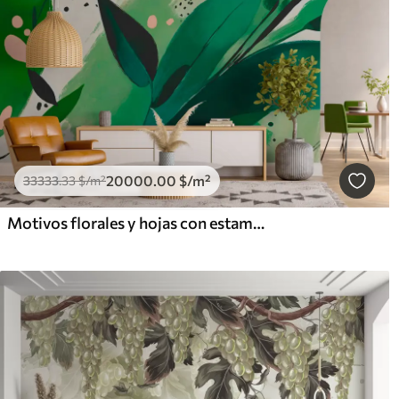
20000
.00
$
/m²
33333
.33
$
/m²
Motivos florales y hojas con estampado abstracto, minimalismo