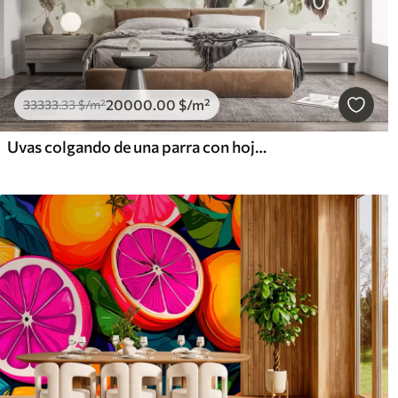
20000
.00
$
/m²
33333
.33
$
/m²
Uvas colgando de una parra con hojas verdes, sobre un fondo claro con texturas tipo acuarela