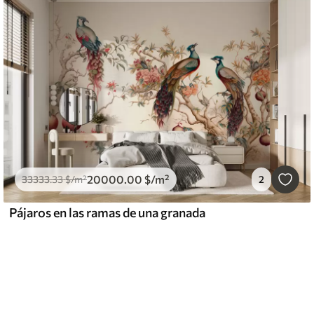
20000
.00
$
/m²
33333
.33
$
/m²
2
Pájaros en las ramas de una granada