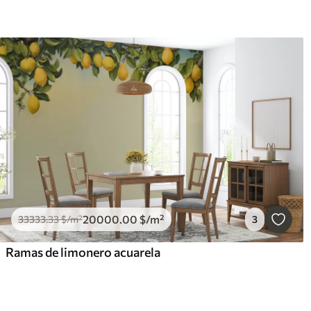
20000
.00
$
/m²
33333
.33
$
/m²
3
Ramas de limonero acuarela