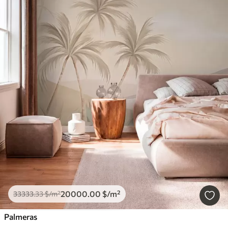
20000
.00
$
/m²
33333
.33
$
/m²
Palmeras