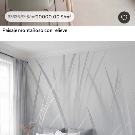
20000
.00
$
/m²
33333
.33
$
/m²
Paisaje montañoso con relieve