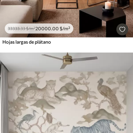
20000
.00
$
/m²
33333
.33
$
/m²
Hojas largas de plátano