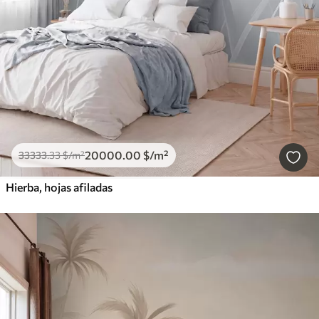
20000
.00
$
/m²
33333
.33
$
/m²
Hierba, hojas afiladas