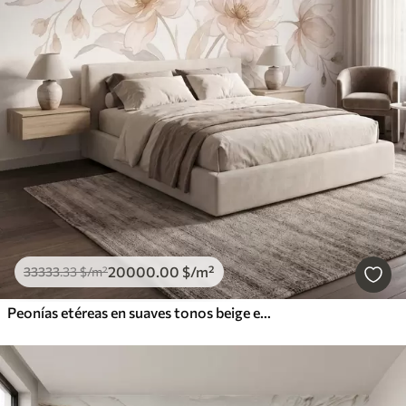
20000
.00
$
/m²
33333
.33
$
/m²
Peonías etéreas en suaves tonos beige empolvado