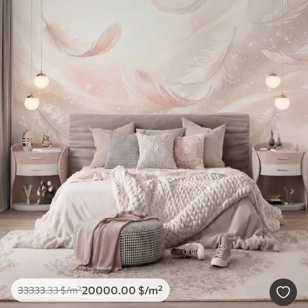
20000
.00
$
/m²
33333
.33
$
/m²