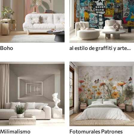
Boho
al estilo de graffiti y arte
callejero
Milimalismo
Fotomurales Patrones