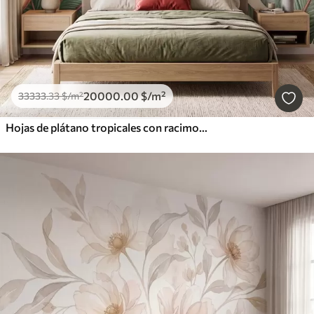
20000
.00
$
/m²
33333
.33
$
/m²
Hojas de plátano tropicales con racimos de bayas de café rojas, estilo acuarela