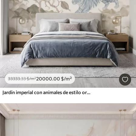
20000
.00
$
/m²
33333
.33
$
/m²
Jardín imperial con animales de estilo oriental: mono, leopardo, tigre, pavo real y garza