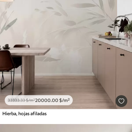
20000
.00
$
/m²
33333
.33
$
/m²
Hierba, hojas afiladas