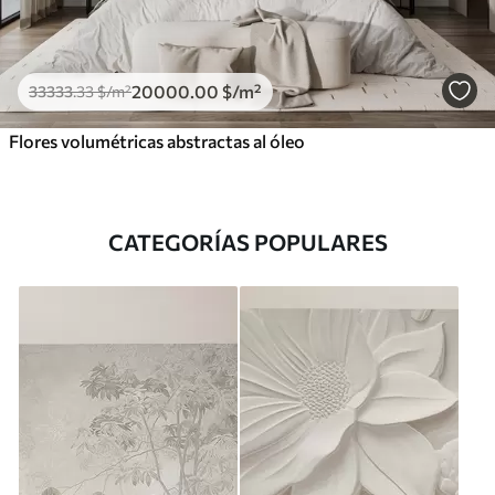
20000
.00
$
/m²
33333
.33
$
/m²
Flores volumétricas abstractas al óleo
CATEGORÍAS POPULARES