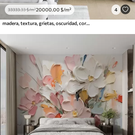
20000
.00
$
/m²
4
33333
.33
$
/m²
madera, textura, grietas, oscuridad, corteza, superficie