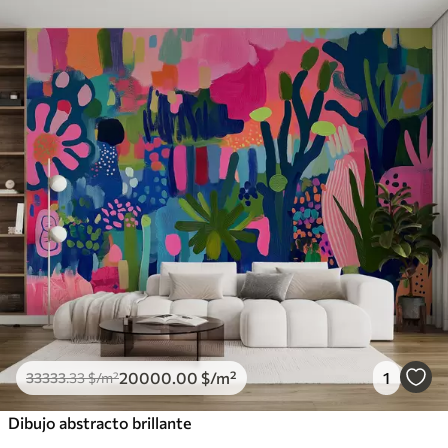
20000
.00
$
/m²
1
33333
.33
$
/m²
Dibujo abstracto brillante