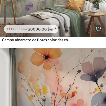
20000
.00
$
/m²
33333
.33
$
/m²
Campo abstracto de flores coloridas con tallos largos y hojas verdes, texturizado, colores pastel y claros