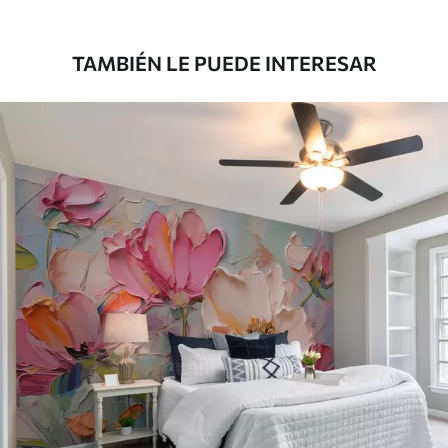
45000
.00
27000
.00
$
/m²
TAMBIÉN LE PUEDE INTERESAR
Vinilo Premium
49500
.00
29700
.00
$
/m²