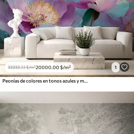
20000
.00
$
/m²
1
33333
.33
$
/m²
Peonías de colores en tonos azules y morados