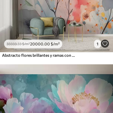
20000
.00
$
/m²
1
33333
.33
$
/m²
Abstracto flores brillantes y ramas con salpicaduras de pintura acuarela húmeda