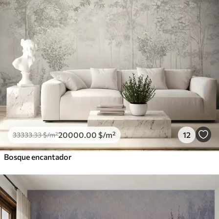
20000
.00
$
/m²
12
33333
.33
$
/m²
Bosque encantador