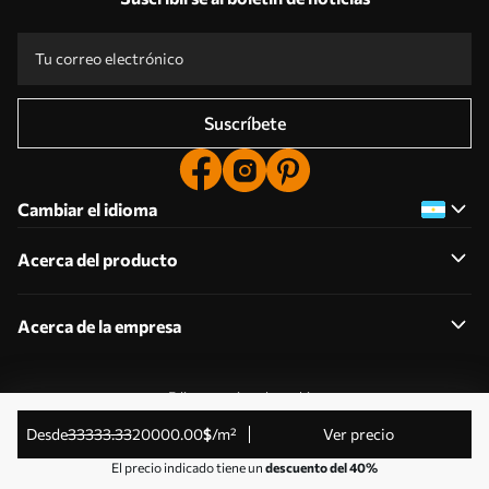
Suscríbete
Cambiar el idioma
Acerca del producto
Acerca de la empresa
Editar permisos de cookies
© 2011-2026 Uwalls . Todos los derechos reservados.
desde
33333
.33
20000
.00
$
/m²
Ver precio
Gestionado por KLW Sp. z o.o. CIF: PL9223057591.
El precio indicado tiene un
descuento del 40%