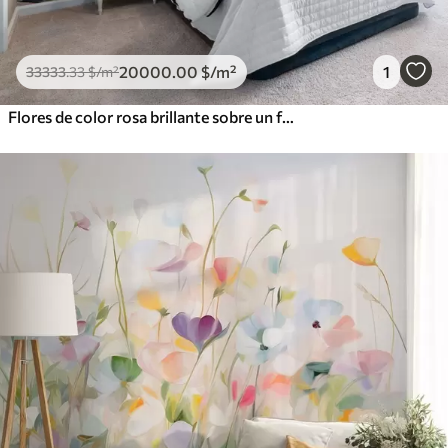
20000
.00
$
/m²
1
33333
.33
$
/m²
Flores de color rosa brillante sobre un fondo gris azulado claro