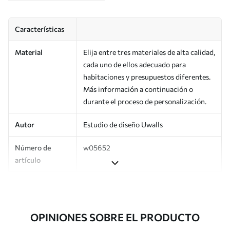
Características
Material
Elija entre tres materiales de alta calidad,
cada uno de ellos adecuado para
habitaciones y presupuestos diferentes.
Más información a continuación o
durante el proceso de personalización.
Autor
Estudio de diseño Uwalls
Número de
w05652
artículo
Producción
Impreso bajo pedido y entregado en
rollos de hasta 50 cm de ancho.
OPINIONES SOBRE EL PRODUCTO
Adicionalmente
Disponible con recubrimiento de barniz