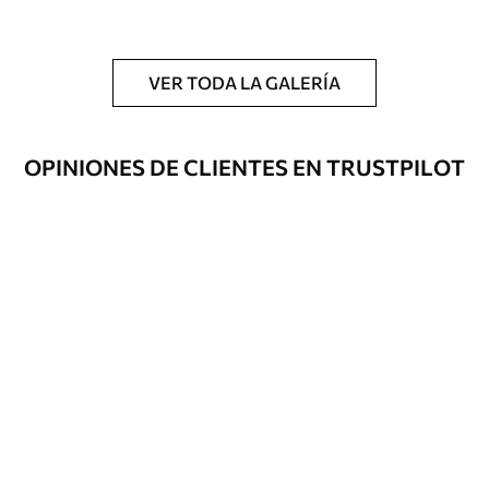
y/o adhesivo para empapelar.
Limpieza
Se puede limpiar suavemente con una
esponja suave. Los murales de pared con
VER TODA LA GALERÍA
recubrimiento de barniz pueden
limpiarse con agua.
OPINIONES DE CLIENTES EN TRUSTPILOT
Método de
Hasta 360 cm de altura: aplicación sin
aplicación
juntas.
Más de 360 cm de altura: aplicación con
solapamiento.
Materiales disponibles
Estándar
33333
.33
20000
.00
$
/m²
Premium