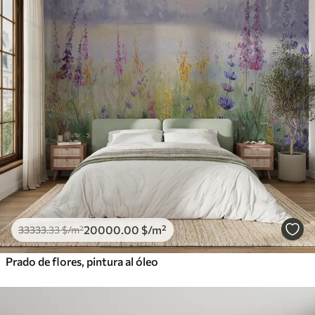
20000
.00
$
/m²
33333
.33
$
/m²
Prado de flores, pintura al óleo