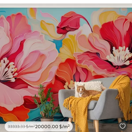
20000
.00
$
/m²
33333
.33
$
/m²