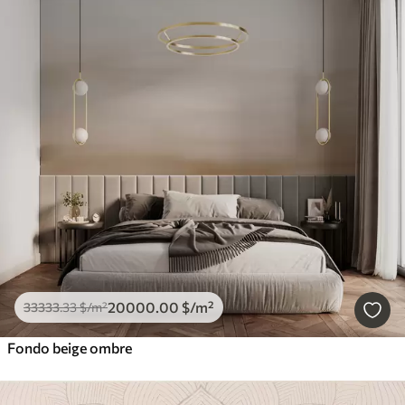
20000
.00
$
/m²
33333
.33
$
/m²
Fondo beige ombre