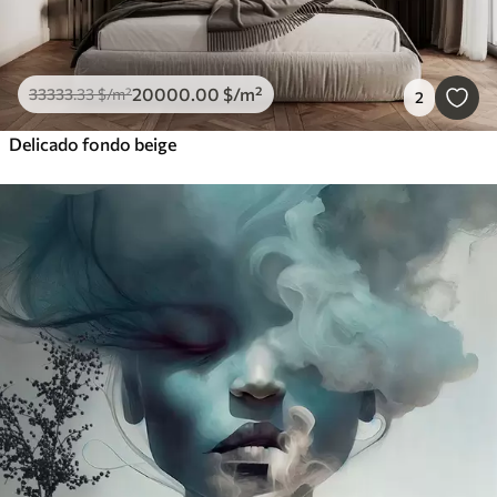
20000
.00
$
/m²
33333
.33
$
/m²
2
Delicado fondo beige