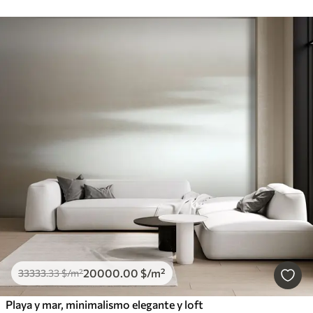
20000
.00
$
/m²
33333
.33
$
/m²
Playa y mar, minimalismo elegante y loft