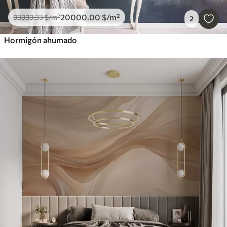
20000
.00
$
/m²
33333
.33
$
/m²
2
Hormigón ahumado