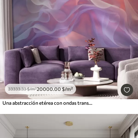
20000
.00
$
/m²
33333
.33
$
/m²
Una abstracción etérea con ondas translúcidas en una paleta de tonos rosa y lila