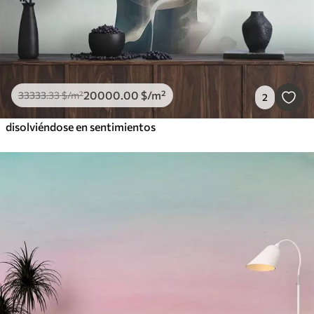
20000
.00
$
/m²
33333
.33
$
/m²
2
disolviéndose en sentimientos