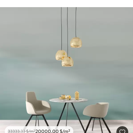
20000
.00
$
/m²
33333
.33
$
/m²