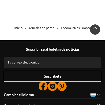
Inicio
Murales de pared
Fotomurales Ombre
Nuestras ventajas
Respuestas:
1
Suscribirse al boletín de noticias
Producción según tallas individuales
Participa en las promociones navideñas de 2025 y consigue un descuento
Edición fotográfica profesional gratuita
Códigos promocionales con descuentos por pedido
Suscríbete
Cambiar el idioma