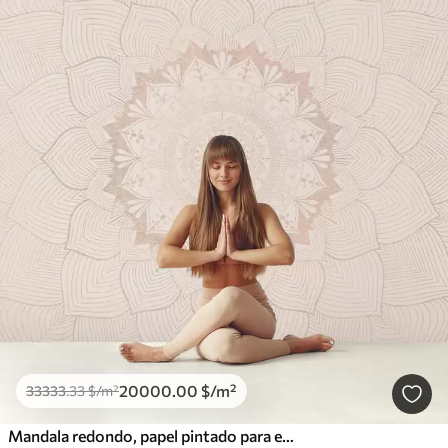
20000
.00
$
/m²
33333
.33
$
/m²
Mandala redondo, papel pintado para espacio de yoga o para armonizar el espacio personal. Mandala mural en cálidos colores pastel sobre fondo irregular texturizado