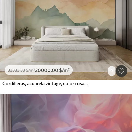
20000
.00
$
/m²
33333
.33
$
/m²
1
Cordilleras, acuarela vintage, color rosa, azul y amarillo