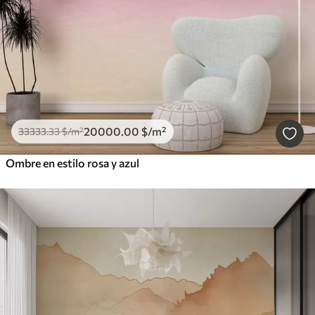
20000
.00
$
/m²
33333
.33
$
/m²
Ombre en estilo rosa y azul