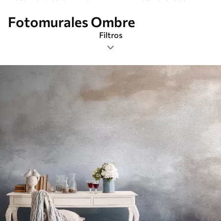
Fotomurales Ombre
Filtros
Etiquetas
Formato de imagen
Paleta de colores
Inteligente
Borrar todos los filtros