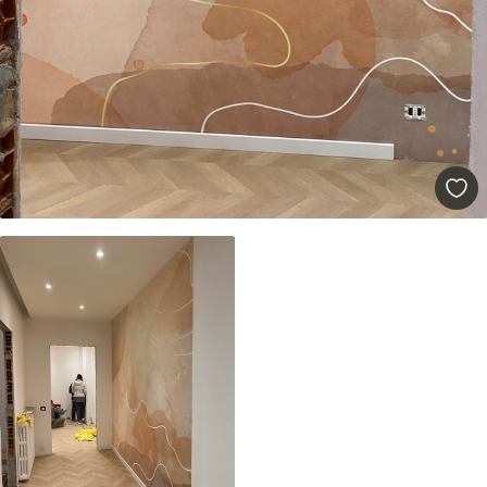
Premium
45000
.00
27000
.00
$
/m²
Vinilo Premium
49500
.00
29700
.00
$
/m²