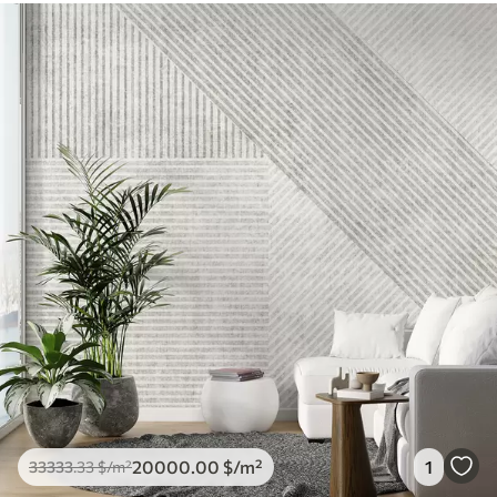
20000
.00
$
/m²
1
33333
.33
$
/m²