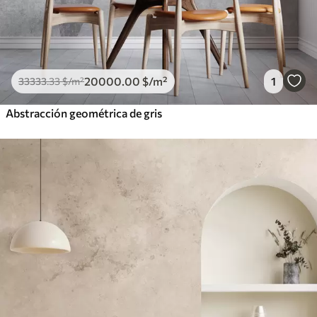
20000
.00
$
/m²
1
33333
.33
$
/m²
Abstracción geométrica de gris