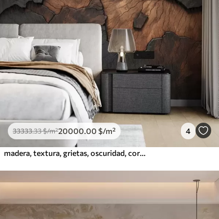
20000
.00
$
/m²
4
33333
.33
$
/m²
madera, textura, grietas, oscuridad, corteza, superficie