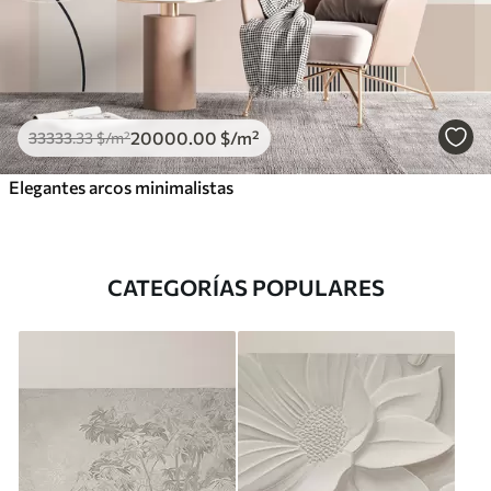
20000
.00
$
/m²
33333
.33
$
/m²
Elegantes arcos minimalistas
CATEGORÍAS POPULARES