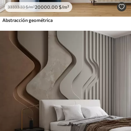
20000
.00
$
/m²
33333
.33
$
/m²
Abstracción geométrica