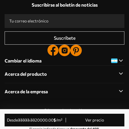
Suscribirse al boletín de noticias
Suscríbete
Cambiar el idioma
Acerca del producto
Acerca de la empresa
Editar permisos de cookies
© 2011-2026 Uwalls . Todos los derechos reservados.
desde
33333
.33
20000
.00
$
/m²
Ver precio
Gestionado por KLW Sp. z o.o. CIF: PL9223057591.
El precio indicado tiene un
descuento del 40%