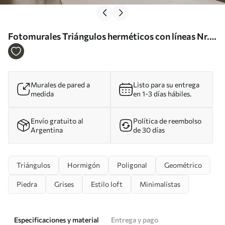
Fotomurales Triángulos herméticos con líneas Nr.
u97345
Murales de pared a
Listo para su entrega
medida
en 1-3 días hábiles.
Envío gratuito al
Política de reembolso
Argentina
de 30 días
Triángulos
Hormigón
Poligonal
Geométrico
Piedra
Grises
Estilo loft
Minimalistas
Especificaciones y material
Entrega y pago