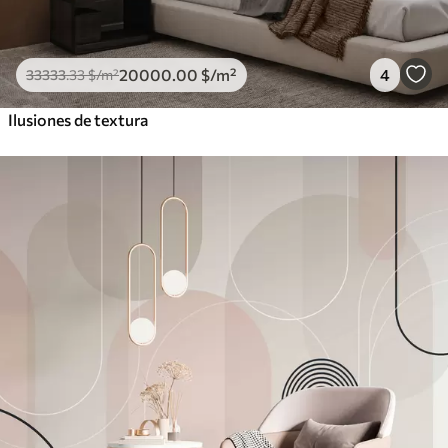
20000
.00
$
/m²
4
33333
.33
$
/m²
Ilusiones de textura