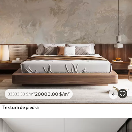
20000
.00
$
/m²
4
33333
.33
$
/m²
Textura de piedra