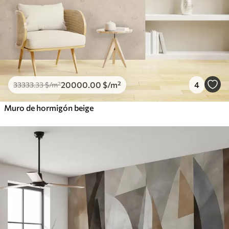
20000
.00
$
/m²
4
33333
.33
$
/m²
Muro de hormigón beige