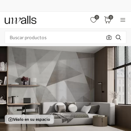
0
0
Véalo en su espacio