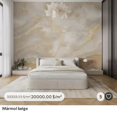
20000
.00
$
/m²
5
33333
.33
$
/m²
Mármol beige