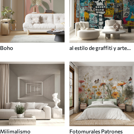
Boho
al estilo de graffiti y arte
callejero
Milimalismo
Fotomurales Patrones