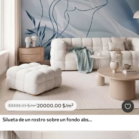
20000
.00
$
/m²
33333
.33
$
/m²
Silueta de un rostro sobre un fondo abstracto