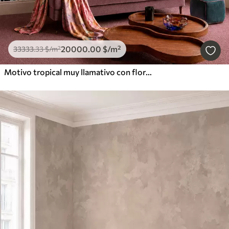
20000
.00
$
/m²
33333
.33
$
/m²
Motivo tropical muy llamativo con flores, hojas y frutas de colores vivos