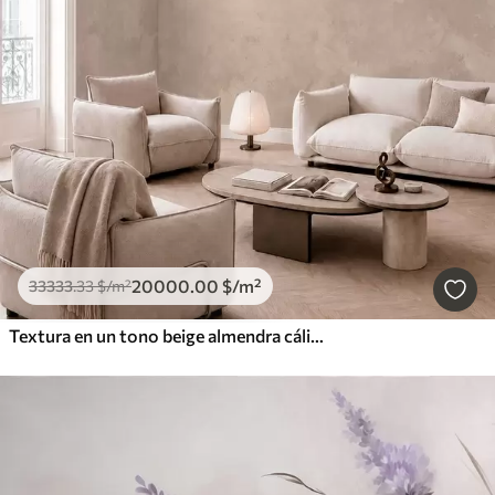
20000
.00
$
/m²
33333
.33
$
/m²
Textura en un tono beige almendra cálido con suaves transiciones tonales naturales