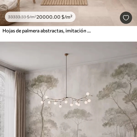
20000
.00
$
/m²
33333
.33
$
/m²
Hojas de palmera abstractas, imitación de pintura