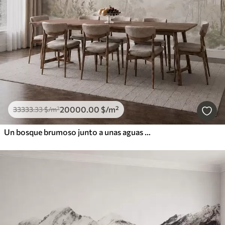
20000
.00
$
/m²
33333
.33
$
/m²
Un bosque brumoso junto a unas aguas tranquilas, en suaves tonos pastel naturales