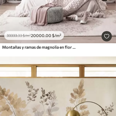
20000
.00
$
/m²
33333
.33
$
/m²
Montañas y ramas de magnolia en flor de color rosa, paisaje con textura