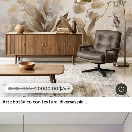
20000
.00
$
/m²
33333
.33
$
/m²
Arte botánico con textura, diversas plantas y hojas en tonos marrones y beige