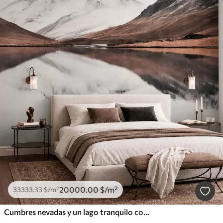
20000
.00
$
/m²
33333
.33
$
/m²
Cumbres nevadas y un lago tranquilo con un reflejo como un espejo