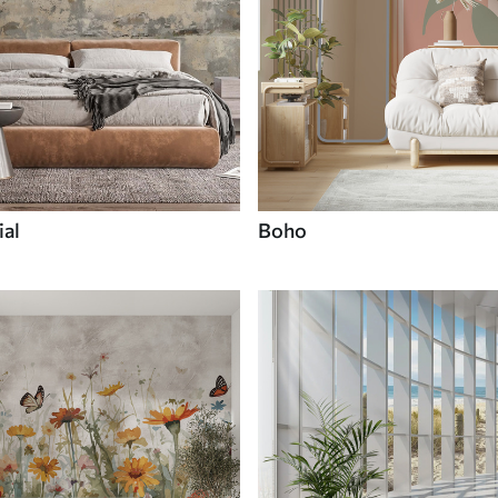
ial
Boho