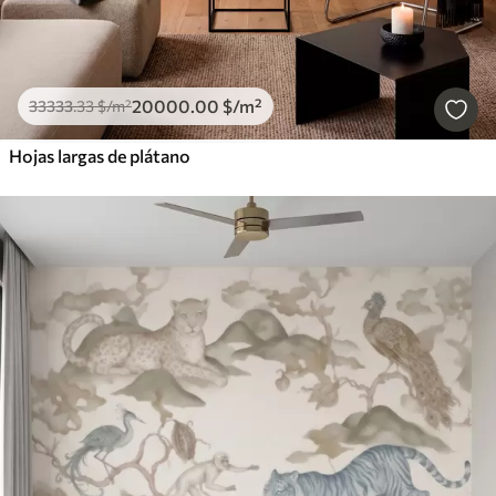
20000
.00
$
/m²
33333
.33
$
/m²
Hojas largas de plátano