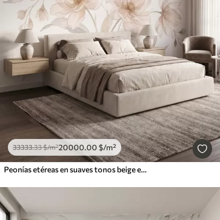
20000
.00
$
/m²
33333
.33
$
/m²
Peonías etéreas en suaves tonos beige empolvado