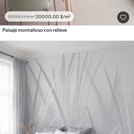
20000
.00
$
/m²
33333
.33
$
/m²
Paisaje montañoso con relieve