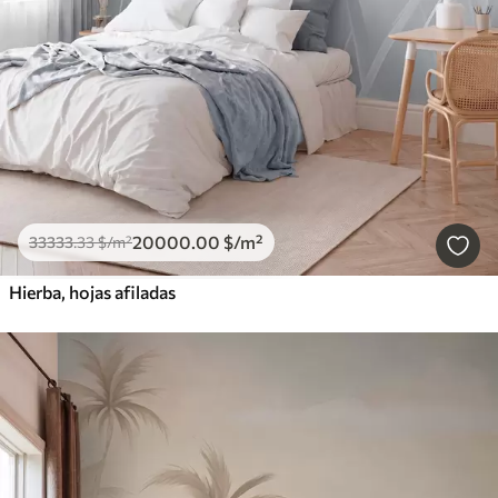
20000
.00
$
/m²
33333
.33
$
/m²
Hierba, hojas afiladas