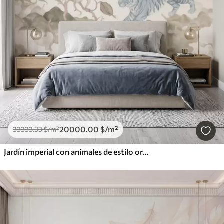
20000
.00
$
/m²
33333
.33
$
/m²
Jardín imperial con animales de estilo oriental: mono, leopardo, tigre, pavo real y garza