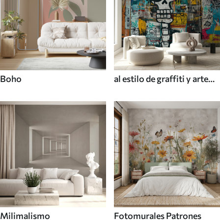
Boho
al estilo de graffiti y arte
callejero
Milimalismo
Fotomurales Patrones