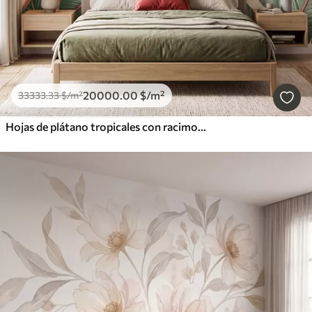
20000
.00
$
/m²
33333
.33
$
/m²
Hojas de plátano tropicales con racimos de bayas de café rojas, estilo acuarela