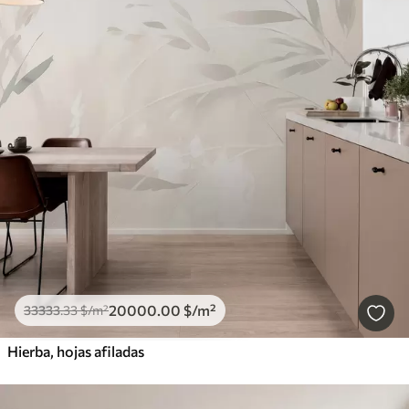
20000
.00
$
/m²
33333
.33
$
/m²
Hierba, hojas afiladas