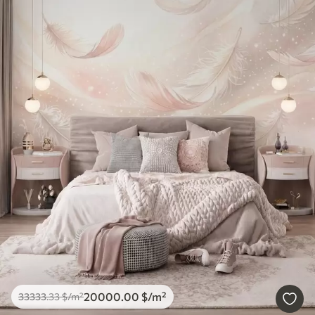
20000
.00
$
/m²
33333
.33
$
/m²