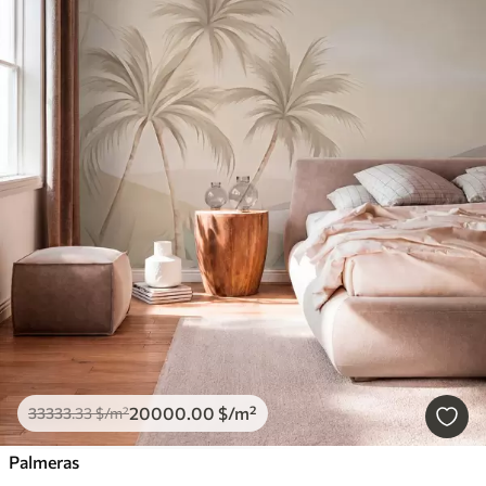
20000
.00
$
/m²
33333
.33
$
/m²
Palmeras