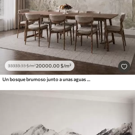
20000
.00
$
/m²
33333
.33
$
/m²
Un bosque brumoso junto a unas aguas tranquilas, en suaves tonos pastel naturales