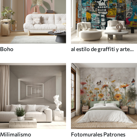
Boho
al estilo de graffiti y arte
callejero
Milimalismo
Fotomurales Patrones