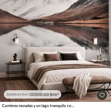
20000
.00
$
/m²
33333
.33
$
/m²
Cumbres nevadas y un lago tranquilo con un reflejo como un espejo