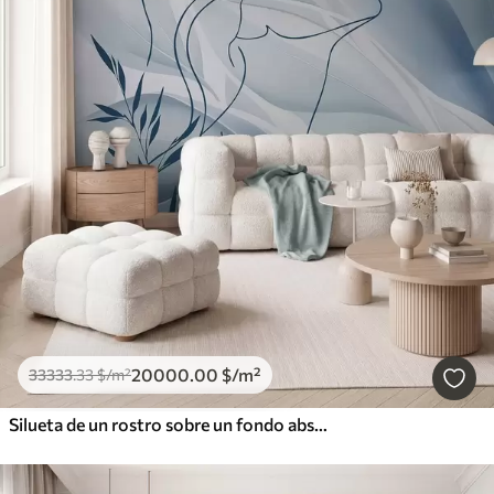
20000
.00
$
/m²
33333
.33
$
/m²
Silueta de un rostro sobre un fondo abstracto