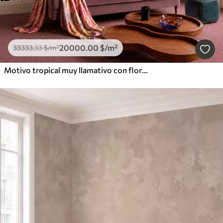
20000
.00
$
/m²
33333
.33
$
/m²
Motivo tropical muy llamativo con flores, hojas y frutas de colores vivos