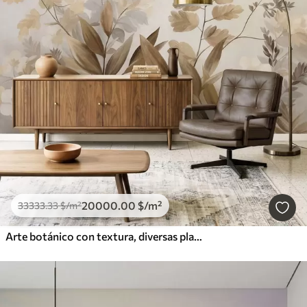
20000
.00
$
/m²
33333
.33
$
/m²
Arte botánico con textura, diversas plantas y hojas en tonos marrones y beige