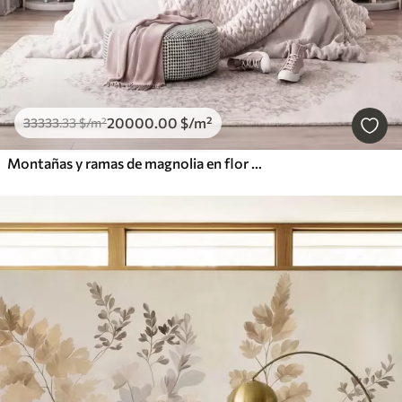
20000
.00
$
/m²
33333
.33
$
/m²
Montañas y ramas de magnolia en flor de color rosa, paisaje con textura