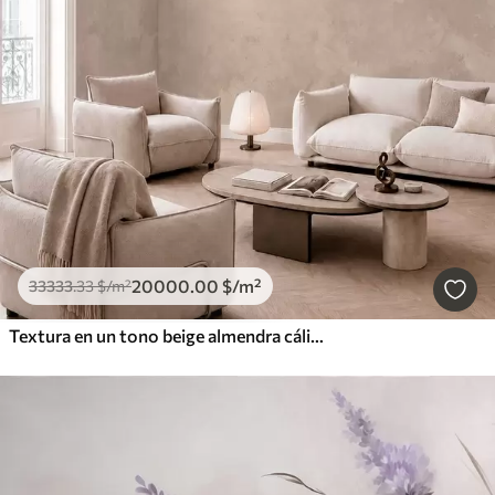
20000
.00
$
/m²
33333
.33
$
/m²
Textura en un tono beige almendra cálido con suaves transiciones tonales naturales