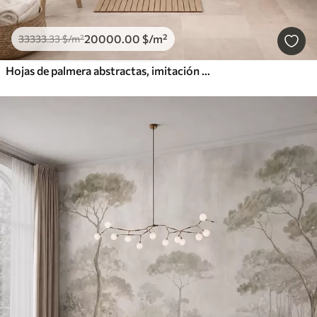
20000
.00
$
/m²
33333
.33
$
/m²
Hojas de palmera abstractas, imitación de pintura