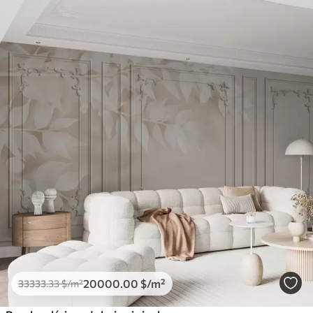
20000
.00
$
/m²
33333
.33
$
/m²