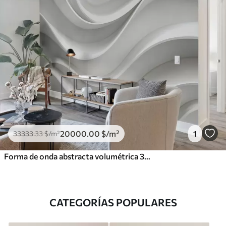
20000
.00
$
/m²
1
33333
.33
$
/m²
Forma de onda abstracta volumétrica 3D blanca
CATEGORÍAS POPULARES