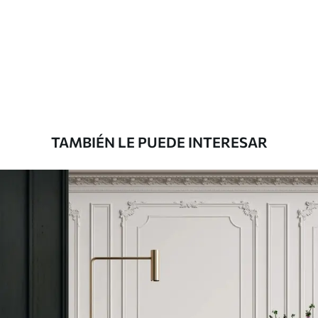
Estándar
33333
.33
20000
.00
$
/m²
Premium
45000
.00
27000
.00
$
/m²
TAMBIÉN LE PUEDE INTERESAR
Vinilo Premium
49500
.00
29700
.00
$
/m²