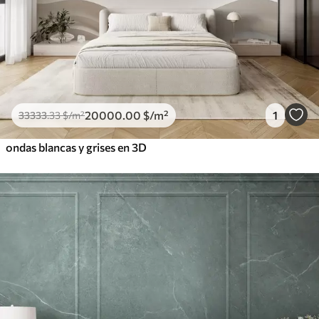
20000
.00
$
/m²
1
33333
.33
$
/m²
ondas blancas y grises en 3D