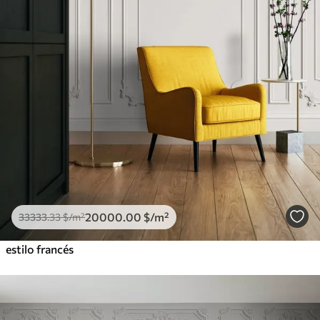
20000
.00
$
/m²
33333
.33
$
/m²
estilo francés