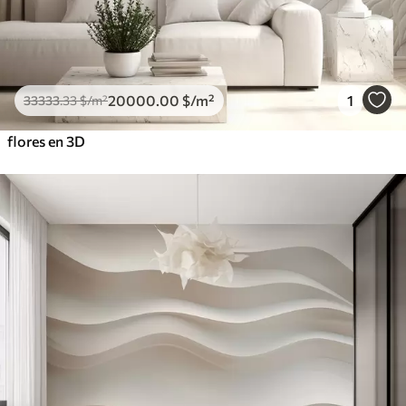
20000
.00
$
/m²
1
33333
.33
$
/m²
flores en 3D