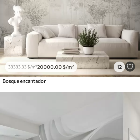
20000
.00
$
/m²
12
33333
.33
$
/m²
Bosque encantador