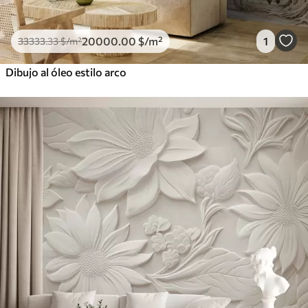
20000
.00
$
/m²
1
33333
.33
$
/m²
Dibujo al óleo estilo arco