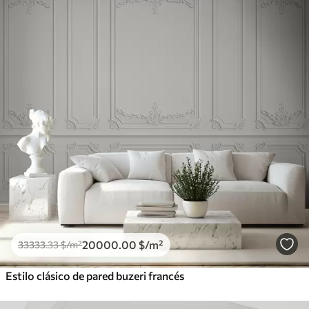
20000
.00
$
/m²
33333
.33
$
/m²
Estilo clásico de pared buzeri francés