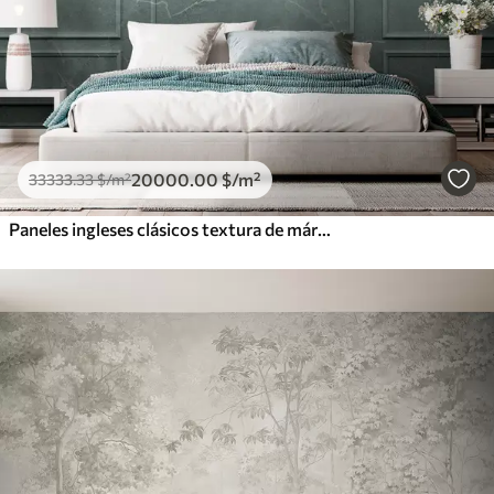
20000
.00
$
/m²
33333
.33
$
/m²
Paneles ingleses clásicos textura de mármol Boiserie