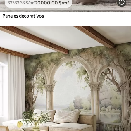
20000
.00
$
/m²
33333
.33
$
/m²
Paneles decorativos