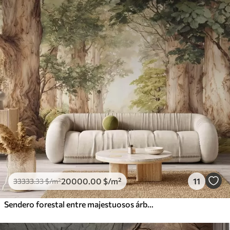
20000
.00
$
/m²
11
33333
.33
$
/m²
Sendero forestal entre majestuosos árboles en estilo acuarela