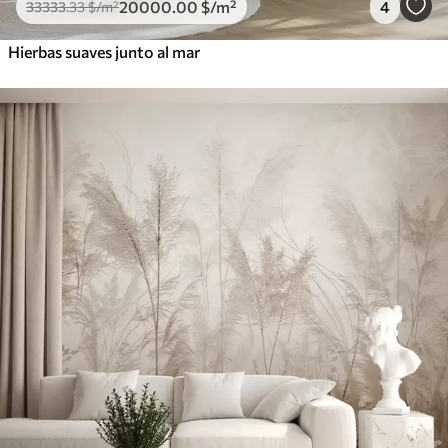
20000
.00
$
/m²
4
33333
.33
$
/m²
Hierbas suaves junto al mar