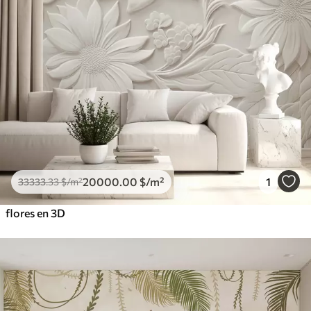
20000
.00
$
/m²
1
33333
.33
$
/m²
flores en 3D