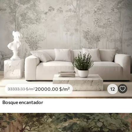
20000
.00
$
/m²
12
33333
.33
$
/m²
Bosque encantador