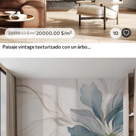
20000
.00
$
/m²
10
33333
.33
$
/m²
Paisaje vintage texturizado con un árbol cerca de un río y un cielo nublado, arte de la naturaleza en tonos sepia