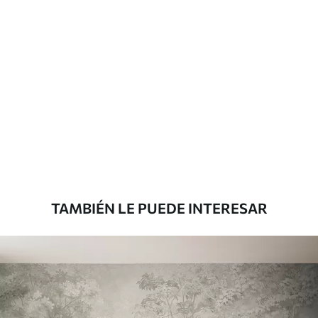
solapamiento.
Materiales disponibles
Estándar
33333
.33
20000
.00
$
/m²
Premium
45000
.00
27000
.00
$
/m²
TAMBIÉN LE PUEDE INTERESAR
Vinilo Premium
49500
.00
29700
.00
$
/m²