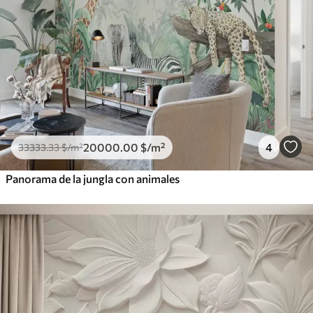
20000
.00
$
/m²
4
33333
.33
$
/m²
Panorama de la jungla con animales