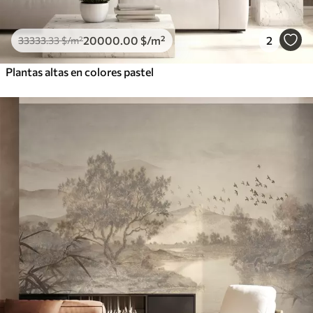
20000
.00
$
/m²
2
33333
.33
$
/m²
Plantas altas en colores pastel