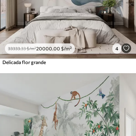
20000
.00
$
/m²
4
33333
.33
$
/m²
Delicada flor grande