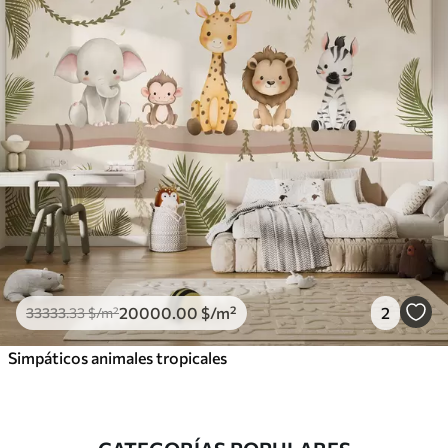
20000
.00
$
/m²
2
33333
.33
$
/m²
Simpáticos animales tropicales