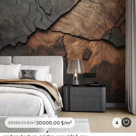
20000
.00
$
/m²
4
33333
.33
$
/m²