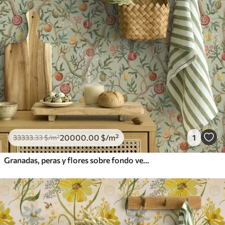
20000
.00
$
/m²
1
33333
.33
$
/m²
Granadas, peras y flores sobre fondo verde pálido