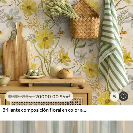
20000
.00
$
/m²
5
33333
.33
$
/m²
Brillante composición floral en color amarillo