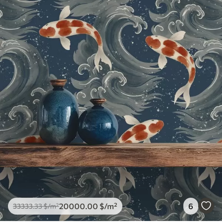
20000
.00
$
/m²
6
33333
.33
$
/m²