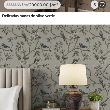
20000
.00
$
/m²
5
33333
.33
$
/m²
Delicadas ramas de olivo verde