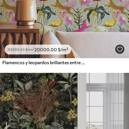
20000
.00
$
/m²
33333
.33
$
/m²
Flamencos y leopardos brillantes entre plantas tropicales