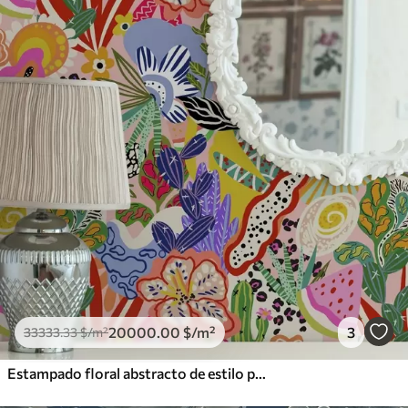
Vinilo Premium
49500
.00
29700
.00
$
/m²
20000
.00
$
/m²
3
33333
.33
$
/m²
Estampado floral abstracto de estilo pop art