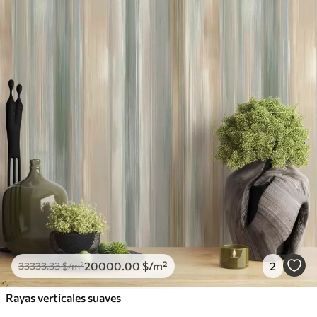
20000
.00
$
/m²
2
33333
.33
$
/m²
Rayas verticales suaves