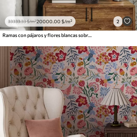
20000
.00
$
/m²
2
33333
.33
$
/m²
Ramas con pájaros y flores blancas sobre un fondo delicado