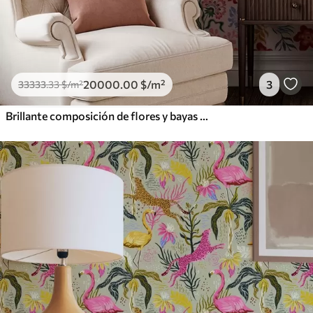
20000
.00
$
/m²
3
33333
.33
$
/m²
Brillante composición de flores y bayas con loros