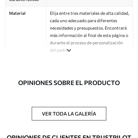
Material
Elija entre tres materiales de alta calidad,
cada uno adecuado para diferentes
necesidades y presupuestos. Encontrará
más información al final de esta página o
durante el proceso de personalización
del pedido.
Autor
Estudio de diseño Uwalls
Número de
a00825v1
OPINIONES SOBRE EL PRODUCTO
artículo
Acabado
Semimate.
Producción
Impreso bajo pedido y entregado en
VER TODA LA GALERÍA
rollos de hasta 50 cm de ancho.
Opciones
Disponible con recubrimiento de barniz
OPINIONES DE CLIENTES EN TRUSTPILOT