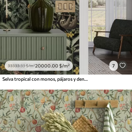
20000
.00
$
/m²
7
33333
.33
$
/m²
Selva tropical con monos, pájaros y denso follaje