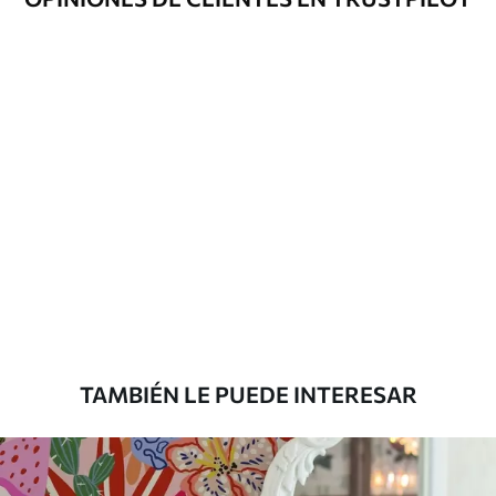
adicionales
y/o adhesivo para empapelar.
Limpieza
Se puede limpiar suavemente con una
esponja suave. Los murales de pared con
recubrimiento de barniz pueden
limpiarse con agua.
Método de
Aplicación sin fisuras
aplicación
Materiales disponibles
Estándar
33333
.33
20000
.00
$
/m²
TAMBIÉN LE PUEDE INTERESAR
Premium
45000
.00
27000
.00
$
/m²