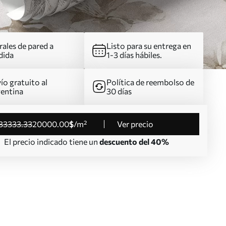
ales de pared a
Listo para su entrega en
dida
1-3 días hábiles.
ío gratuito al
Política de reembolso de
entina
30 días
33333
.33
20000
.00
$
/m²
Ver precio
El precio indicado tiene un
descuento del 40%