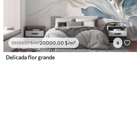
20000
.00
$
/m²
4
33333
.33
$
/m²
Delicada flor grande