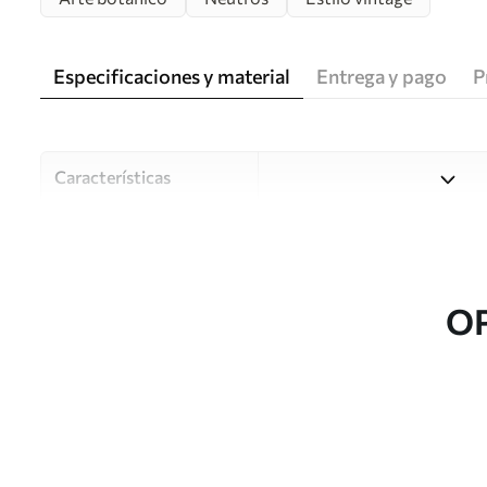
Especificaciones y material
Entrega y pago
P
Características
Material
Elija entre tres materiales d
habitaciones y presupuestos
o durante el proceso de per
O
Autor
Estudio de diseño Uwalls
Número de artículo
w09402
Producción
Impreso bajo pedido y entre