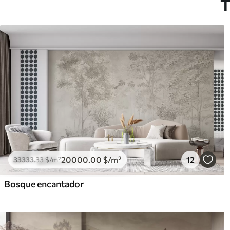
T
20000
.00
$
/m²
12
33333
.33
$
/m²
Bosque encantador