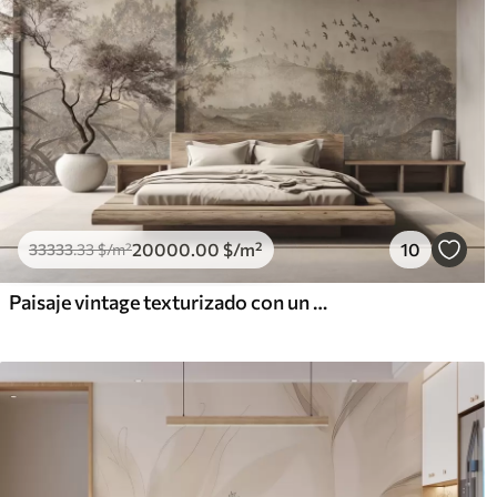
20000
.00
$
/m²
10
33333
.33
$
/m²
Paisaje vintage texturizado con un árbol cerca de un río y un cielo nublado, arte de la naturaleza en tonos sepia