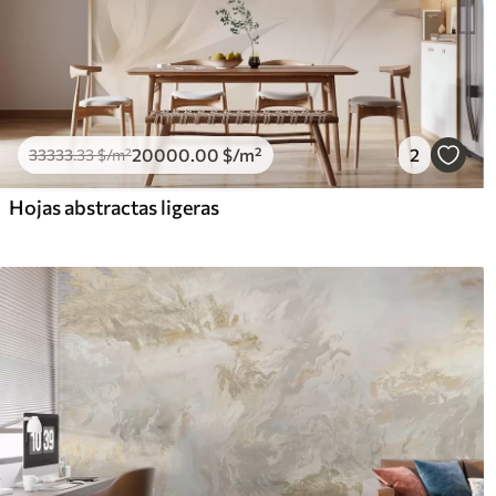
20000
.00
$
/m²
2
33333
.33
$
/m²
Hojas abstractas ligeras