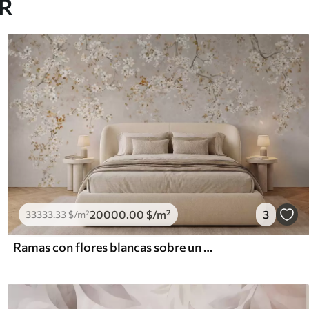
AR
20000
.00
$
/m²
3
33333
.33
$
/m²
Ramas con flores blancas sobre un fondo beige suave.