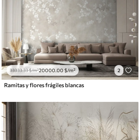
20000
.00
$
/m²
2
33333
.33
$
/m²
Ramitas y flores frágiles blancas