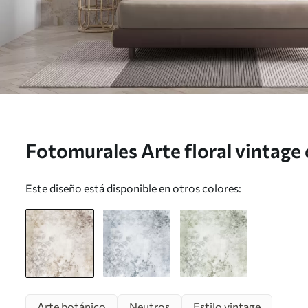
Fotomurales Arte floral vintage 
ilustraciones de delicadas flores 
Este diseño está disponible en otros colores:
en estilo dibujo, suaves tonos pa
Nr. w09402
Arte botánico
Neutros
Estilo vintage