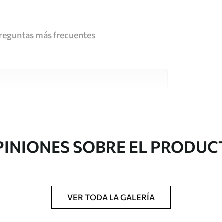
reguntas más frecuentes
e alta calidad, cada uno de ellos adecuado para
 diferentes. Más información a continuación
sonalización.
PINIONES SOBRE EL PRODUC
VER TODA LA GALERÍA
gado en rollos de hasta 50 cm de ancho.