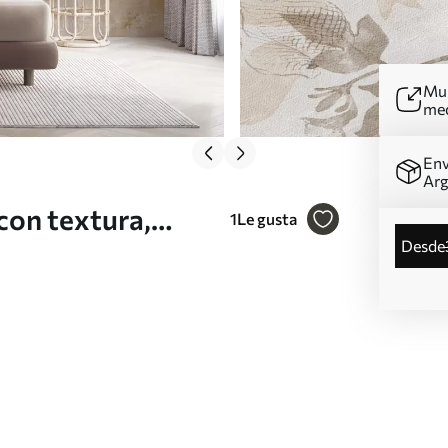
Mur
me
Env
Arg
con textura,
1
Le gusta
desde
y hojas de jardín
stel beige y sepia