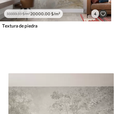
20000
.00
$
/m²
4
33333
.33
$
/m²
Textura de piedra