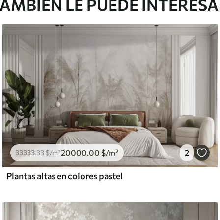
AMBIÉN LE PUEDE INTERES
20000
.00
$
/m²
2
33333
.33
$
/m²
Plantas altas en colores pastel