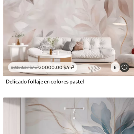
20000
.00
$
/m²
6
33333
.33
$
/m²
Delicado follaje en colores pastel