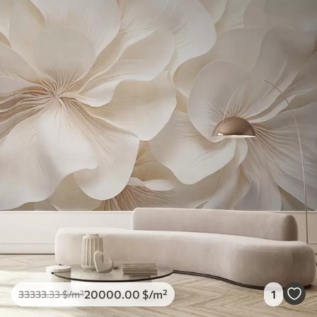
20000
.00
$
/m²
1
33333
.33
$
/m²