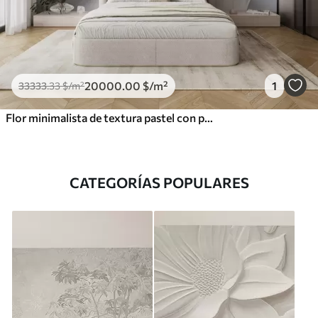
20000
.00
$
/m²
1
33333
.33
$
/m²
Flor minimalista de textura pastel con pétalos suaves, ligera y aireada, sobre fondo blanco
CATEGORÍAS POPULARES