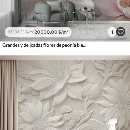
20000
.00
$
/m²
1
33333
.33
$
/m²
Grandes y delicadas flores de peonía blancas y rosas con pétalos suaves y esponjosos sobre un fondo gris difuminado