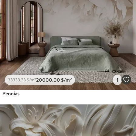
20000
.00
$
/m²
1
33333
.33
$
/m²
Peonías