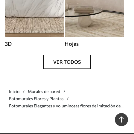
3D
Hojas
VER TODOS
Inicio
Murales de pared
Fotomurales Flores y Plantas
Fotomurales Elegantes y voluminosas flores de imitación de
peonía blanca con suaves pétalos y centros amarillo pastel,
sobre un fondo claro Nr. w08431