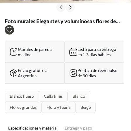
Fotomurales Elegantes y voluminosas flores de
imitación de peonía blanca con suaves pétalos y
centros amarillo pastel, sobre un fondo claro Nr.
w08431
Murales de pared a
Listo para su entrega
medida
en 1-3 días hábiles.
Envío gratuito al
Política de reembolso
Argentina
de 30 días
Blanco hueso
Calla lilies
Blanco
Flores grandes
Flora y fauna
Beige
Especificaciones y material
Entrega y pago