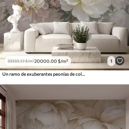
20000
.00
$
/m²
1
33333
.33
$
/m²
Un ramo de exuberantes peonías de colores pastel y otras flores sobre un fondo suave y difuminado