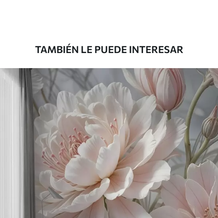
Premium
45000
.00
27000
.00
$
/m²
TAMBIÉN LE PUEDE INTERESAR
Vinilo Premium
49500
.00
29700
.00
$
/m²