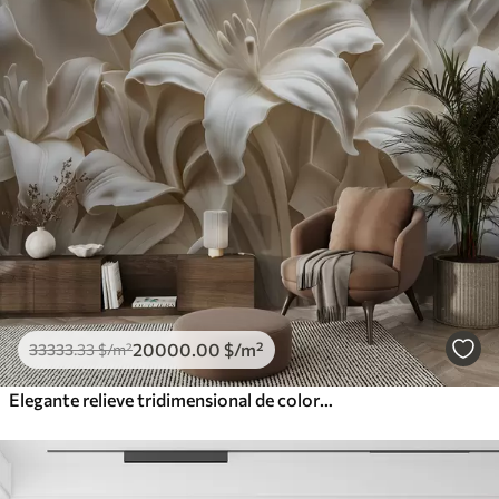
20000
.00
$
/m²
33333
.33
$
/m²
Elegante relieve tridimensional de color beige de lirios tallados