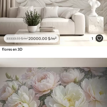
20000
.00
$
/m²
1
33333
.33
$
/m²
flores en 3D