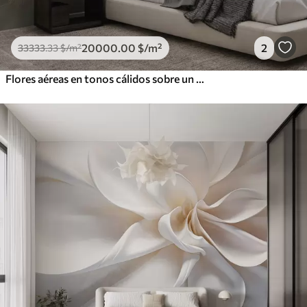
20000
.00
$
/m²
2
33333
.33
$
/m²
Flores aéreas en tonos cálidos sobre un fondo de trazos de hojas