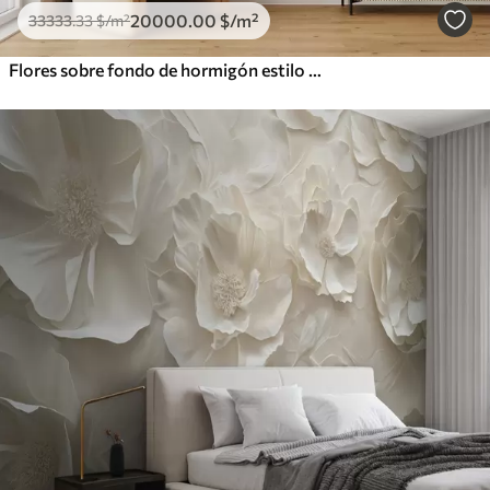
20000
.00
$
/m²
33333
.33
$
/m²
Flores sobre fondo de hormigón estilo grunge