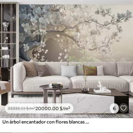
20000
.00
$
/m²
6
33333
.33
$
/m²
Un árbol encantador con flores blancas contra el fondo de nubes en un estilo interesante en delicados colores cálidos