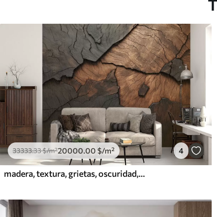
T
20000
.00
$
/m²
4
33333
.33
$
/m²
madera, textura, grietas, oscuridad, corteza, superficie