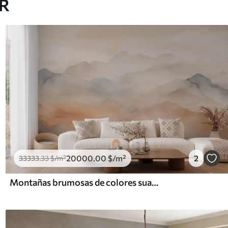
AR
20000
.00
$
/m²
2
33333
.33
$
/m²
Montañas brumosas de colores suaves