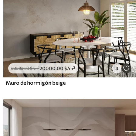
20000
.00
$
/m²
4
33333
.33
$
/m²
Muro de hormigón beige