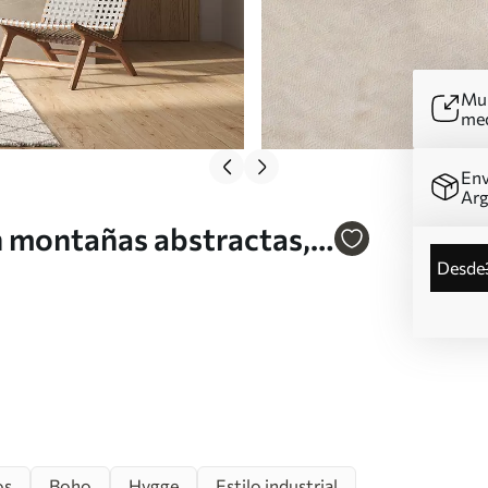
Mur
me
Env
Arg
 montañas abstractas,
desde
 naturaleza Nr. u98839
os
Boho
Hygge
Estilo industrial