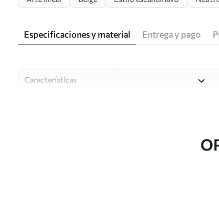
Especificaciones y material
Entrega y pago
P
Características
Material
Elija entre tres materiales d
habitaciones y presupuestos
o durante el proceso de per
O
Autor
Estudio de diseño Uwalls
Número de artículo
u98839
Producción
Impreso bajo pedido y entre