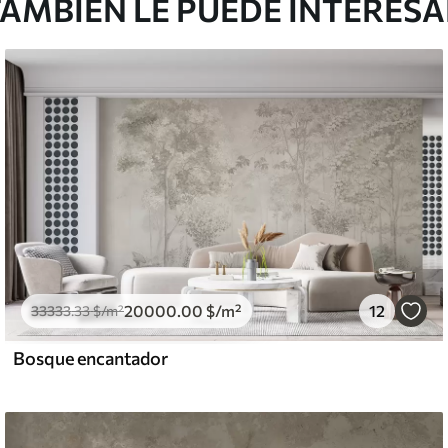
AMBIÉN LE PUEDE INTERES
20000
.00
$
/m²
12
33333
.33
$
/m²
Bosque encantador