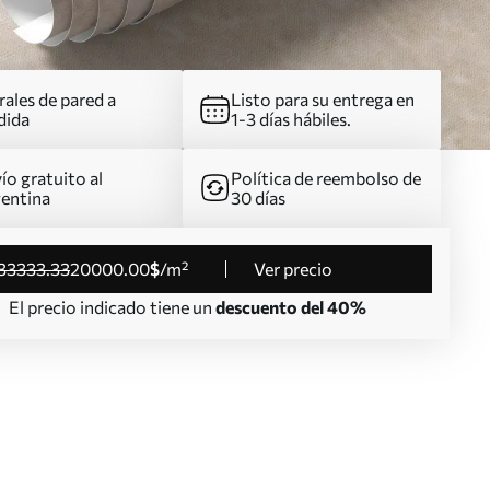
ales de pared a
Listo para su entrega en
dida
1-3 días hábiles.
ío gratuito al
Política de reembolso de
entina
30 días
33333
.33
20000
.00
$
/m²
Ver precio
El precio indicado tiene un
descuento del 40%