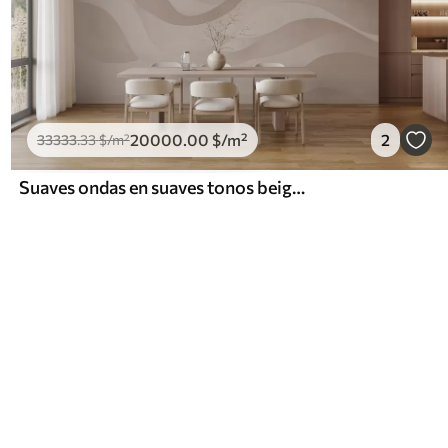
20000
.00
$
/m²
2
33333
.33
$
/m²
Suaves ondas en suaves tonos beige en estilo acuarela