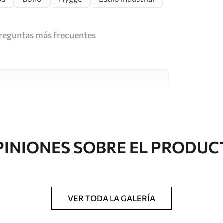
reguntas más frecuentes
e alta calidad, cada uno de ellos adecuado para
 diferentes. Más información a continuación
sonalización.
PINIONES SOBRE EL PRODUC
VER TODA LA GALERÍA
gado en rollos de hasta 50 cm de ancho.