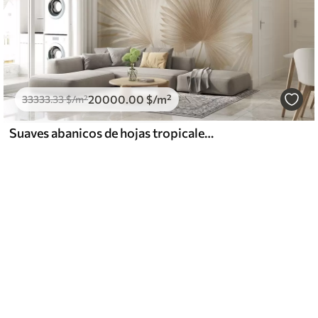
20000
.00
$
/m²
33333
.33
$
/m²
Suaves abanicos de hojas tropicales en tonos beige claro y azulados