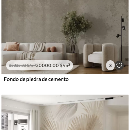
20000
.00
$
/m²
3
33333
.33
$
/m²
Fondo de piedra de cemento