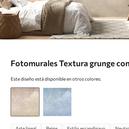
Fotomurales Textura grunge con
color beige, arte temático de la
Este diseño está disponible en otros colores:
Arte lineal
Beige
Estilo escandinavo
Neutr