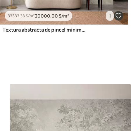
20000
.00
$
/m²
1
33333
.33
$
/m²
Textura abstracta de pincel minimalista en tonos beige