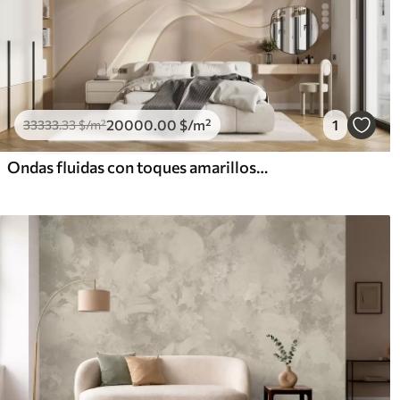
20000
.00
$
/m²
1
33333
.33
$
/m²
Ondas fluidas con toques amarillos en luz cremosa