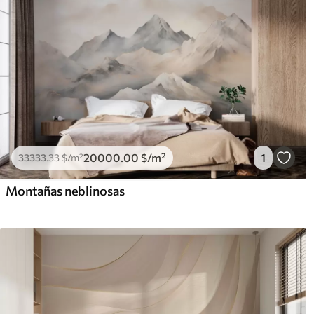
20000
.00
$
/m²
1
33333
.33
$
/m²
Montañas neblinosas