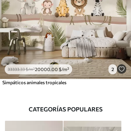
20000
.00
$
/m²
2
33333
.33
$
/m²
Simpáticos animales tropicales
CATEGORÍAS POPULARES