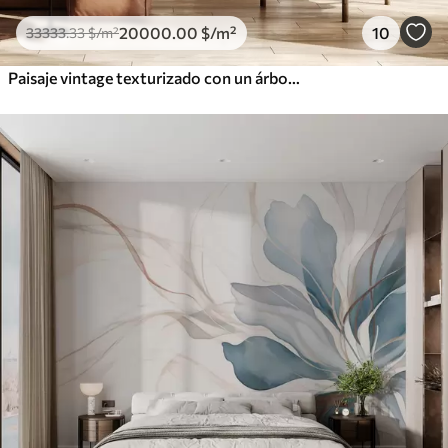
20000
.00
$
/m²
10
33333
.33
$
/m²
Paisaje vintage texturizado con un árbol cerca de un río y un cielo nublado, arte de la naturaleza en tonos sepia