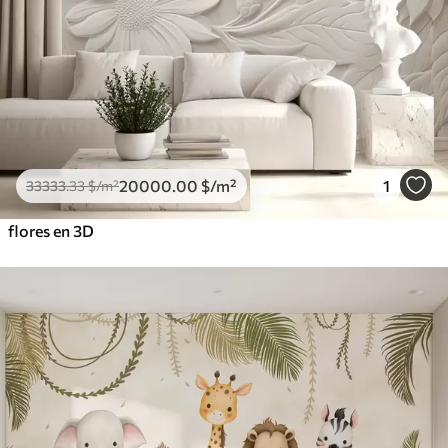
20000
.00
$
/m²
1
33333
.33
$
/m²
flores en 3D