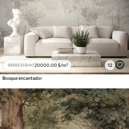
20000
.00
$
/m²
12
33333
.33
$
/m²
Bosque encantador