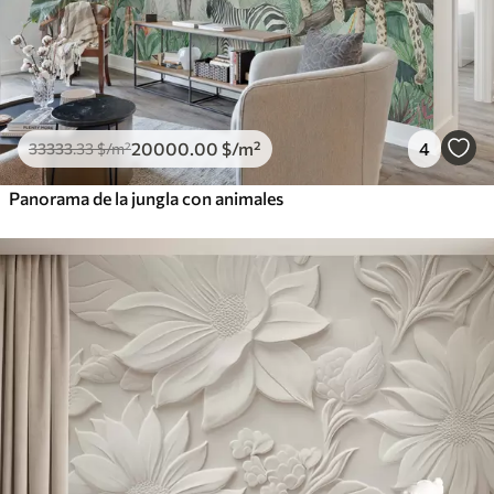
20000
.00
$
/m²
4
33333
.33
$
/m²
Panorama de la jungla con animales