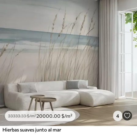
20000
.00
$
/m²
4
33333
.33
$
/m²
Hierbas suaves junto al mar