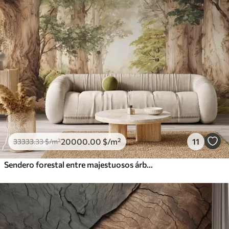
20000
.00
$
/m²
11
33333
.33
$
/m²
Sendero forestal entre majestuosos árboles en estilo acuarela