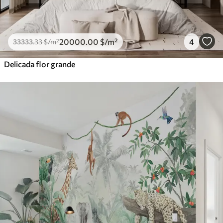
20000
.00
$
/m²
4
33333
.33
$
/m²
Delicada flor grande