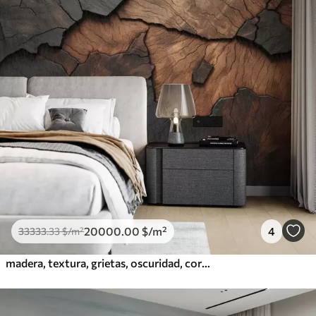
20000
.00
$
/m²
4
33333
.33
$
/m²
madera, textura, grietas, oscuridad, corteza, superficie