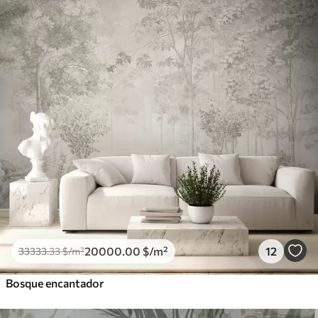
20000
.00
$
/m²
12
33333
.33
$
/m²
Bosque encantador