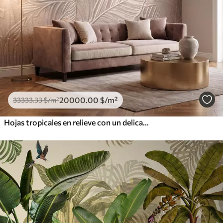
20000
.00
$
/m²
33333
.33
$
/m²
Hojas tropicales en relieve con un delicado diseño en tonos beige cálidos