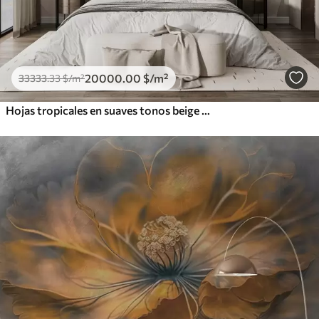
20000
.00
$
/m²
33333
.33
$
/m²
Hojas tropicales en suaves tonos beige y verde, con efecto acuarela y suaves transiciones de color