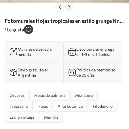
Fotomurales Hojas tropicales en estilo grunge Nr.
u97012
1
Le gusta
Murales de pared a
Listo para su entrega
medida
en 1-3 días hábiles.
Envío gratuito al
Política de reembolso
Argentina
de 30 días
Oscuros
Hojas de palmera
Monstera
Tropicana
Hojas
Arte botánico
Filodendro
Estilo vintage
Marrón