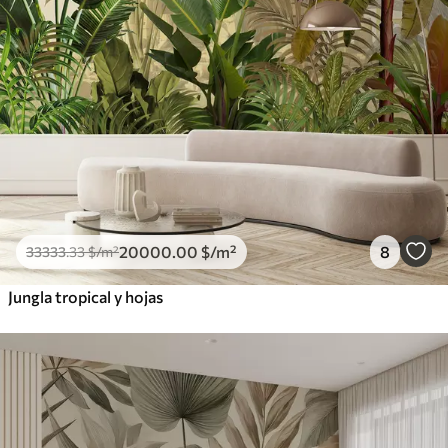
20000
.00
$
/m²
8
33333
.33
$
/m²
Jungla tropical y hojas