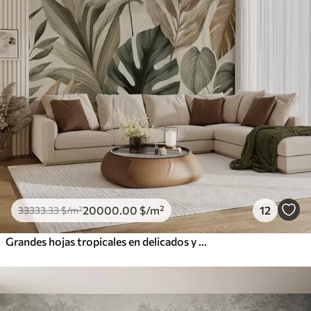
20000
.00
$
/m²
12
33333
.33
$
/m²
Grandes hojas tropicales en delicados y sobrios tonos pastel