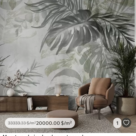
20000
.00
$
/m²
1
33333
.33
$
/m²