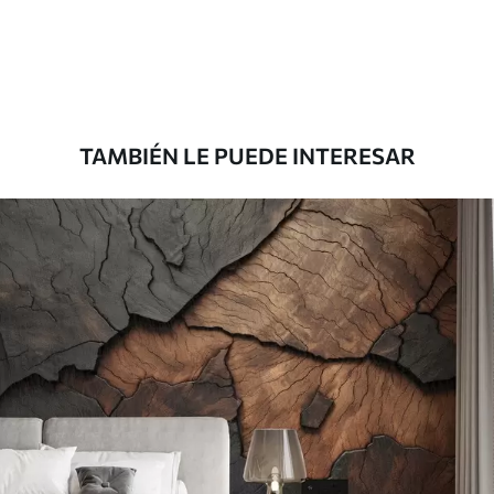
33333
.33
20000
.00
$
/m²
Premium
45000
.00
27000
.00
$
/m²
TAMBIÉN LE PUEDE INTERESAR
Vinilo Premium
49500
.00
29700
.00
$
/m²