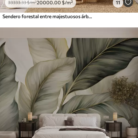
20000
.00
$
/m²
11
33333
.33
$
/m²
Sendero forestal entre majestuosos árboles en estilo acuarela