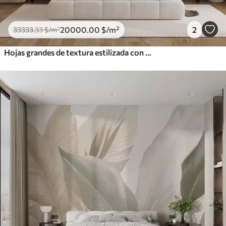
20000
.00
$
/m²
2
33333
.33
$
/m²
Hojas grandes de textura estilizada con venas detalladas en varios tonos de verde, crema y beige