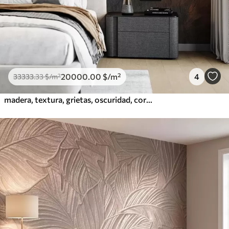
20000
.00
$
/m²
4
33333
.33
$
/m²
madera, textura, grietas, oscuridad, corteza, superficie