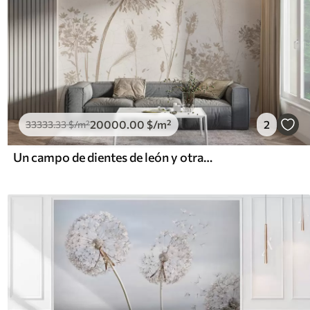
20000
.00
$
/m²
2
33333
.33
$
/m²
Un campo de dientes de león y otras flores silvestres sobre un fondo suave y brumoso