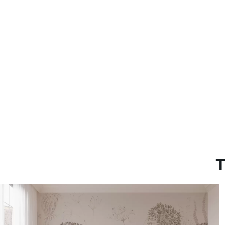
Más de 360 cm de altura: ap
Materiales disponibles
Estándar
Premium
33333
.33
45000
.00
20000
.00
$
/m²
27000
.00
$
/
T