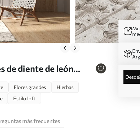
Mur
me
Env
Arg
s de diente de león
desde
ismo Nr. u96934
ge
Flores grandes
Hierbas
ge
Estilo loft
reguntas más frecuentes