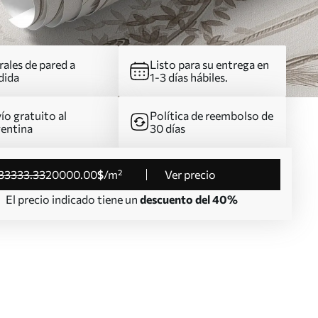
ales de pared a
Listo para su entrega en
dida
1-3 días hábiles.
ío gratuito al
Política de reembolso de
entina
30 días
33333
.33
20000
.00
$
/m²
Ver precio
El precio indicado tiene un
descuento del 40%