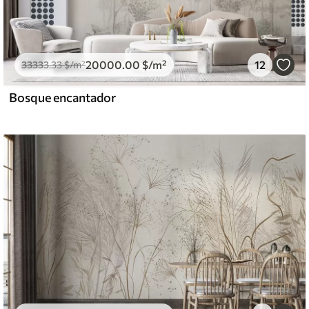
20000
.00
$
/m²
12
33333
.33
$
/m²
Bosque encantador