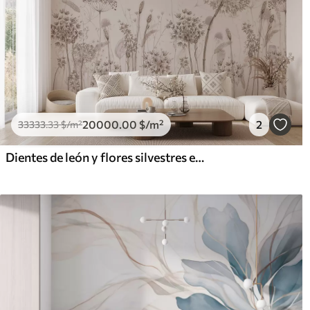
20000
.00
$
/m²
2
33333
.33
$
/m²
Dientes de león y flores silvestres en estilo acuarela