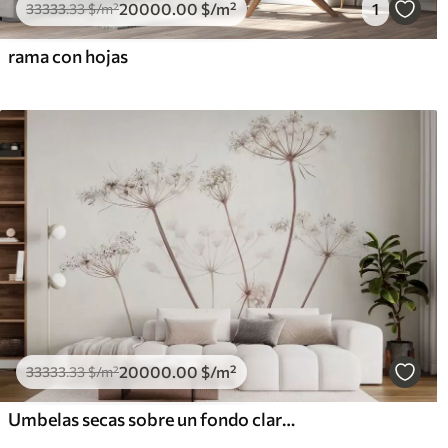
20000
.00
$
/m²
1
33333
.33
$
/m²
rama con hojas
20000
.00
$
/m²
33333
.33
$
/m²
Umbelas secas sobre un fondo claro y minimalista