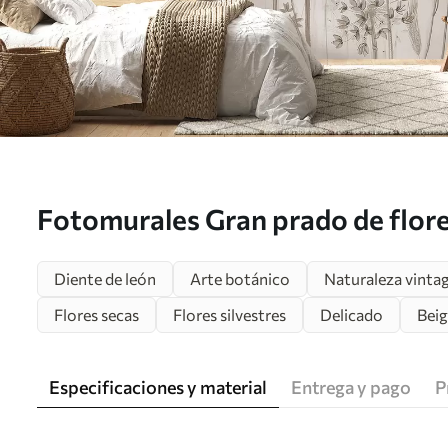
Fotomurales Gran prado de flore
estilo monocromo loft minimal
Diente de león
Arte botánico
Naturaleza vinta
Flores secas
Flores silvestres
Delicado
Bei
Especificaciones y material
Entrega y pago
P