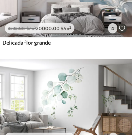
20000
.00
$
/m²
4
33333
.33
$
/m²
Delicada flor grande