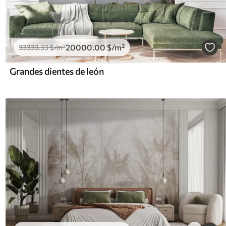
20000
.00
$
/m²
33333
.33
$
/m²
Grandes dientes de león