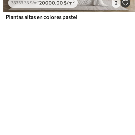
20000
.00
$
/m²
2
33333
.33
$
/m²
Plantas altas en colores pastel