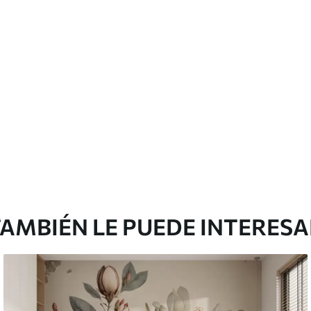
licación con solapamiento.
Vinilo Premium
49500
.00
m²
29700
.00
$
/m²
AMBIÉN LE PUEDE INTERES