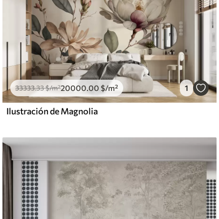
20000
.00
$
/m²
1
33333
.33
$
/m²
Ilustración de Magnolia