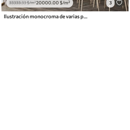
20000
.00
$
/m²
3
33333
.33
$
/m²
Ilustración monocroma de varias plantas y espiguillas de color beige con líneas y texturas delicadas y tenues