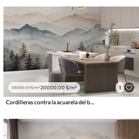
20000
.00
$
/m²
1
33333
.33
$
/m²
Cordilleras contra la acuarela del bosque