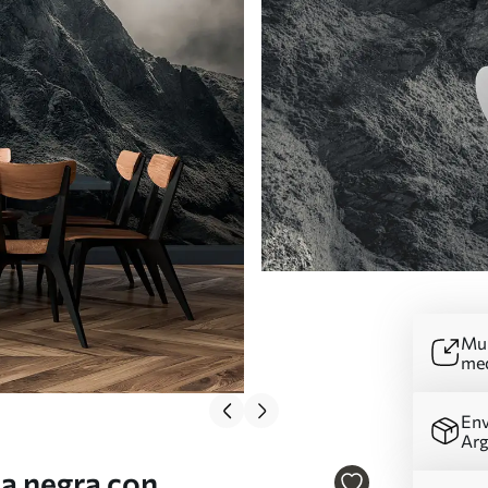
Mur
me
Env
Arg
a negra con