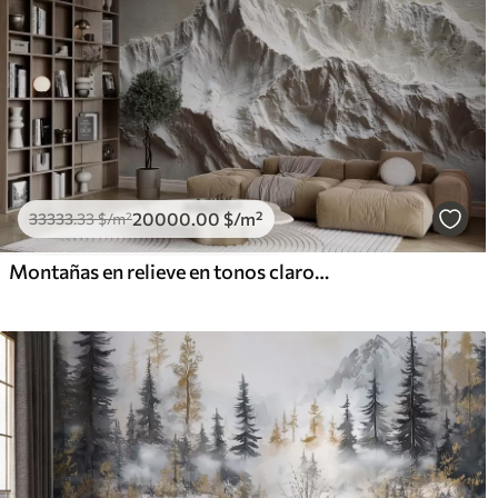
20000
.00
$
/m²
33333
.33
$
/m²
Montañas en relieve en tonos claros con textura