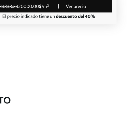
33333
.33
20000
.00
$
/m²
Ver precio
El precio indicado tiene un
descuento del 40%
TO