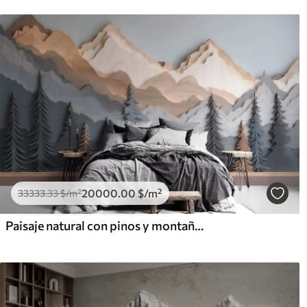
20000
.00
$
/m²
33333
.33
$
/m²
Paisaje natural con pinos y montañas, en estilo de madera tallada