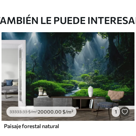
AMBIÉN LE PUEDE INTERES
20000
.00
$
/m²
1
33333
.33
$
/m²
Paisaje forestal natural