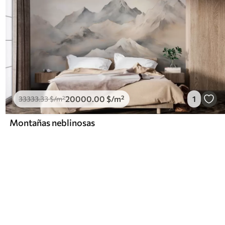
20000
.00
$
/m²
1
33333
.33
$
/m²
Montañas neblinosas