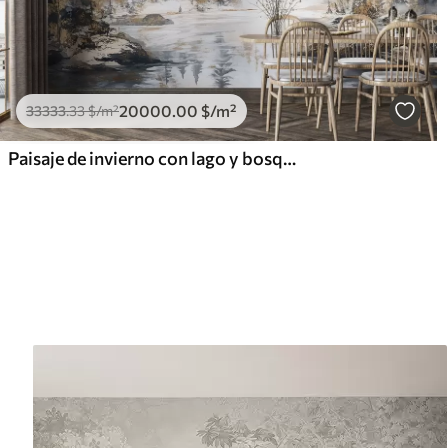
20000
.00
$
/m²
33333
.33
$
/m²
Paisaje de invierno con lago y bosque, montañas, darwing estilo pastel