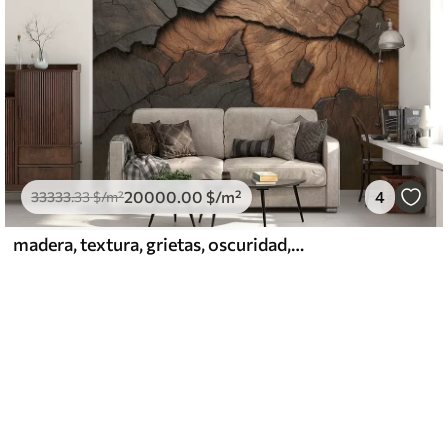
20000
.00
$
/m²
4
33333
.33
$
/m²
madera, textura, grietas, oscuridad, corteza, superficie