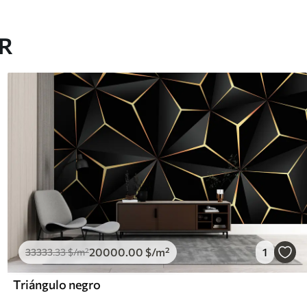
AR
20000
.00
$
/m²
1
33333
.33
$
/m²
Triángulo negro