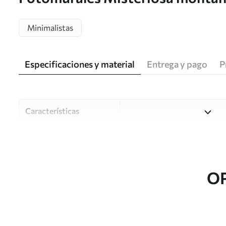
espectacular cielo nublado Nr. 
Minimalistas
Especificaciones y material
Entrega y pago
P
Características
Material
Elija entre tres materiales d
habitaciones y presupuestos
o durante el proceso de per
O
Autor
Estudio de diseño Uwalls
Número de artículo
u96473