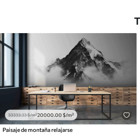
T
20000
.00
$
/m²
33333
.33
$
/m²
Paisaje de montaña relajarse