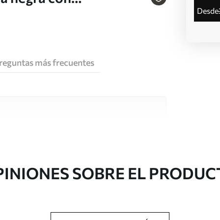
desde
u96473
reguntas más frecuentes
e alta calidad, cada uno de ellos adecuado para
 diferentes. Más información a continuación
sonalización.
PINIONES SOBRE EL PRODUC