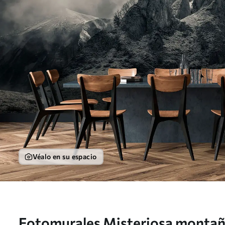
Véalo en su espacio
Fotomurales Misteriosa montañ