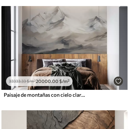
20000
.00
$
/m²
33333
.33
$
/m²
Paisaje de montañas con cielo claro, pinceladas, colores neutros beige y gris, cordillera