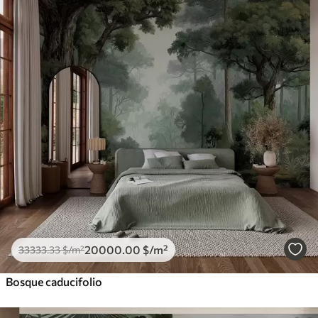
20000
.00
$
/m²
33333
.33
$
/m²
Bosque caducifolio