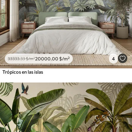
20000
.00
$
/m²
4
33333
.33
$
/m²
Trópicos en las islas