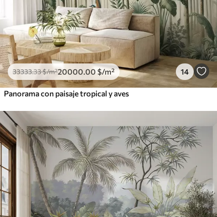
20000
.00
$
/m²
14
33333
.33
$
/m²
Panorama con paisaje tropical y aves