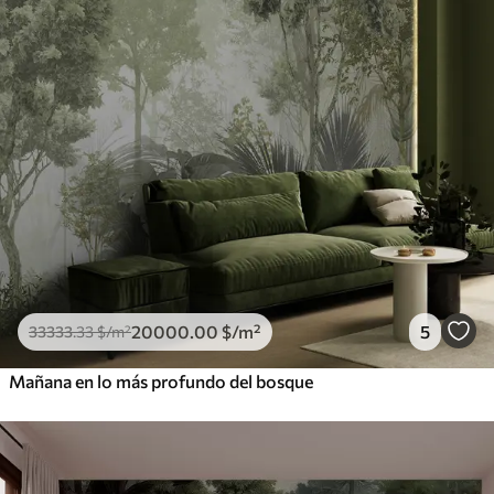
20000
.00
$
/m²
5
33333
.33
$
/m²
Mañana en lo más profundo del bosque