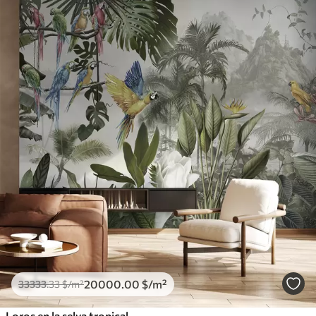
20000
.00
$
/m²
33333
.33
$
/m²
Loros en la selva tropical