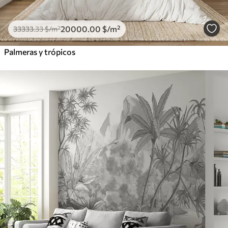
20000
.00
$
/m²
33333
.33
$
/m²
Palmeras y trópicos