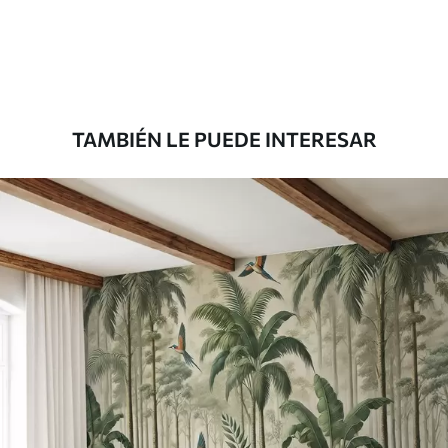
33333
.33
20000
.00
$
/m²
Premium
45000
.00
27000
.00
$
/m²
TAMBIÉN LE PUEDE INTERESAR
Vinilo Premium
49500
.00
29700
.00
$
/m²