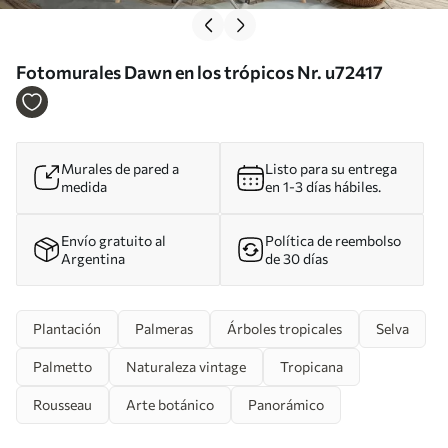
Fotomurales Dawn en los trópicos Nr. u72417
Murales de pared a
Listo para su entrega
medida
en 1-3 días hábiles.
Envío gratuito al
Política de reembolso
Argentina
de 30 días
Plantación
Palmeras
Árboles tropicales
Selva
Palmetto
Naturaleza vintage
Tropicana
Rousseau
Arte botánico
Panorámico