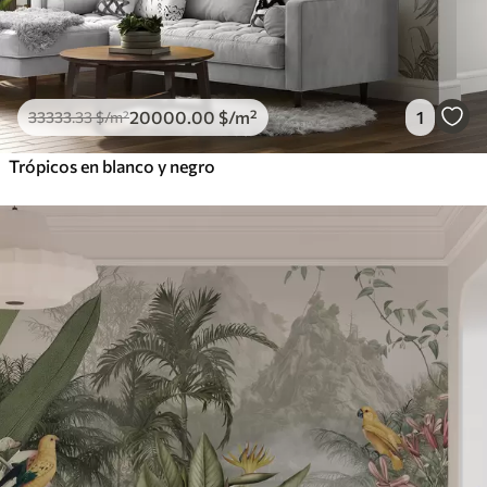
20000
.00
$
/m²
1
33333
.33
$
/m²
Trópicos en blanco y negro