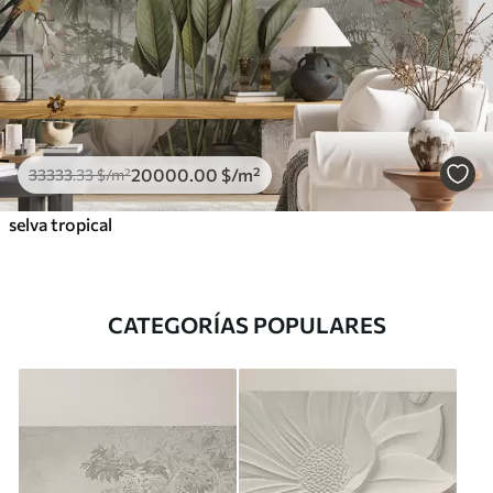
20000
.00
$
/m²
33333
.33
$
/m²
selva tropical
CATEGORÍAS POPULARES