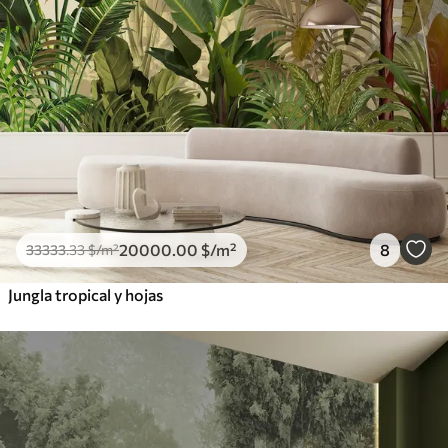
20000
.00
$
/m²
8
33333
.33
$
/m²
Jungla tropical y hojas