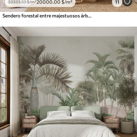
20000
.00
$
/m²
11
33333
.33
$
/m²
Sendero forestal entre majestuosos árboles en estilo acuarela