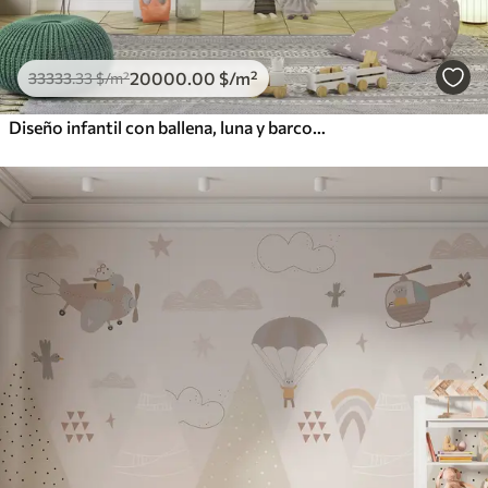
20000
.00
$
/m²
33333
.33
$
/m²
Diseño infantil con ballena, luna y barco con niños