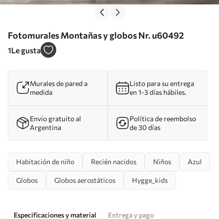
Fotomurales Montañas y globos Nr. u60492
1
Le gusta
Murales de pared a
Listo para su entrega
medida
en 1-3 días hábiles.
Envío gratuito al
Política de reembolso
Argentina
de 30 días
Habitación de niño
Recién nacidos
Niños
Azul
Globos
Globos aerostáticos
Hygge_kids
Especificaciones y material
Entrega y pago