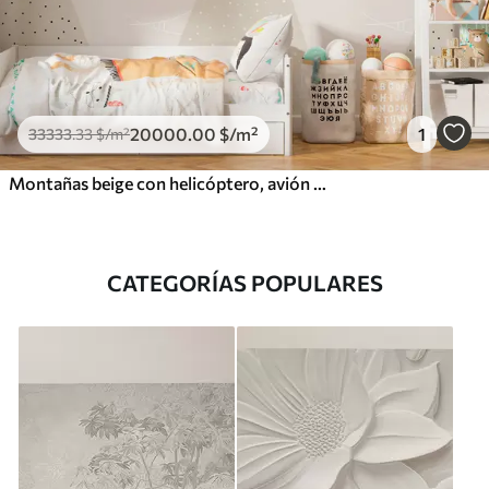
20000
.00
$
/m²
1
33333
.33
$
/m²
Montañas beige con helicóptero, avión y animales
CATEGORÍAS POPULARES