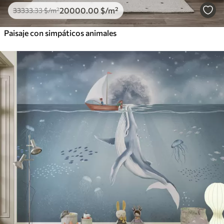
20000
.00
$
/m²
33333
.33
$
/m²
Paisaje con simpáticos animales