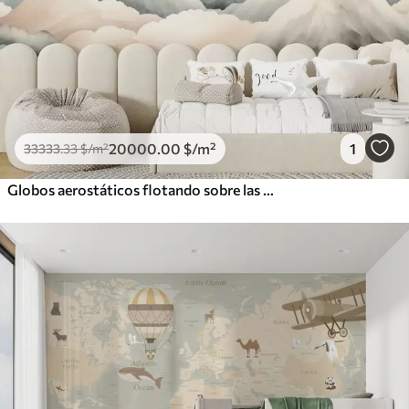
20000
.00
$
/m²
1
33333
.33
$
/m²
Globos aerostáticos flotando sobre las montañas en tonos pastel neutros y suaves