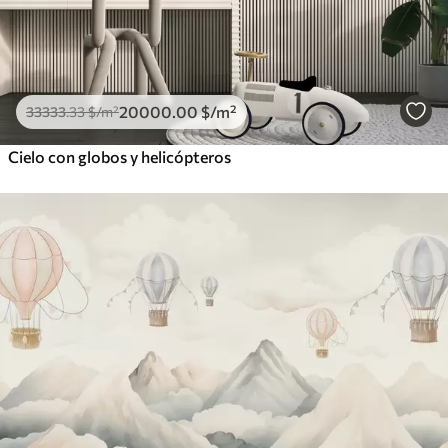
20000
.00
$
/m²
33333
.33
$
/m²
Cielo con globos y helicópteros