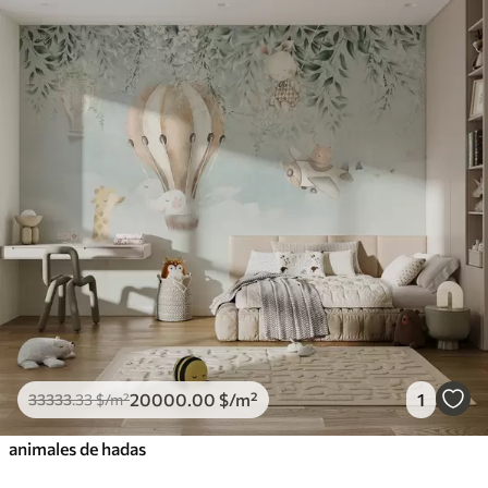
20000
.00
$
/m²
1
33333
.33
$
/m²
animales de hadas