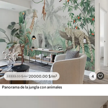
20000
.00
$
/m²
4
33333
.33
$
/m²
Panorama de la jungla con animales