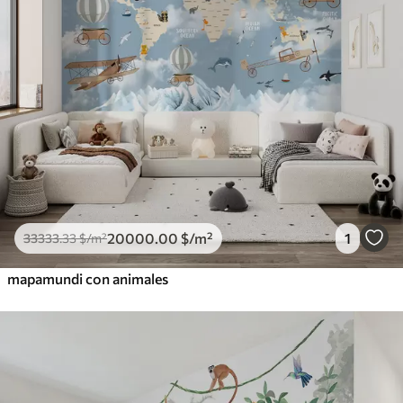
20000
.00
$
/m²
1
33333
.33
$
/m²
mapamundi con animales