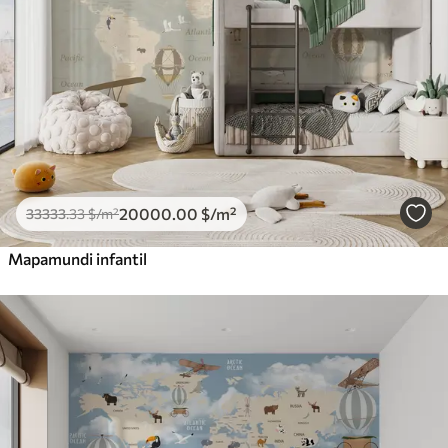
20000
.00
$
/m²
33333
.33
$
/m²
Mapamundi infantil