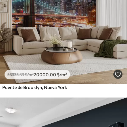
20000
.00
$
/m²
33333
.33
$
/m²
Puente de Brooklyn, Nueva York