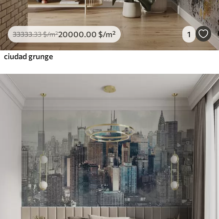
20000
.00
$
/m²
1
33333
.33
$
/m²
ciudad grunge