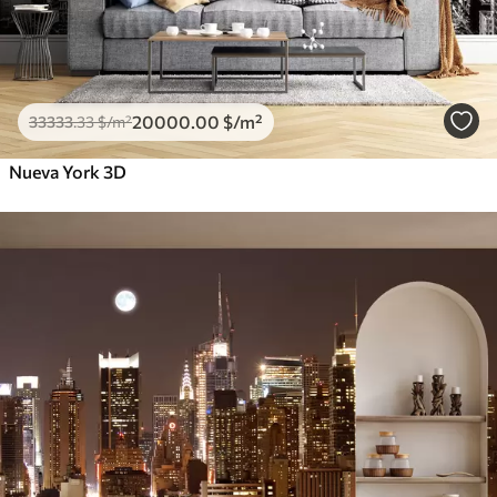
20000
.00
$
/m²
33333
.33
$
/m²
Nueva York 3D