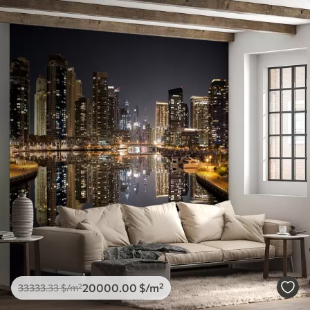
20000
.00
$
/m²
33333
.33
$
/m²