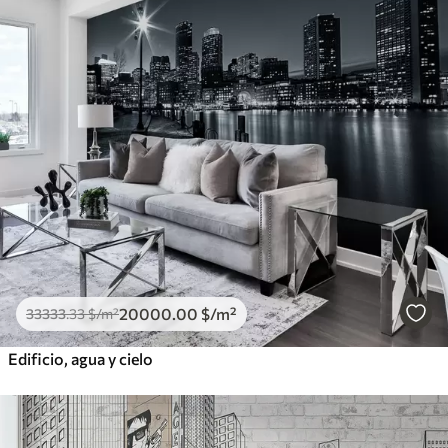
20000
.00
$
/m²
33333
.33
$
/m²
Edificio, agua y cielo