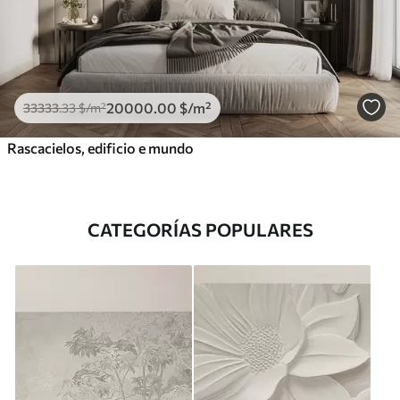
20000
.00
$
/m²
33333
.33
$
/m²
Rascacielos, edificio e mundo
CATEGORÍAS POPULARES