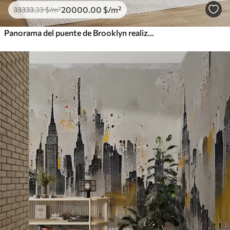
20000
.00
$
/m²
33333
.33
$
/m²
Panorama del puente de Brooklyn realizado con una técnica retro abocetada con líneas y arañazos