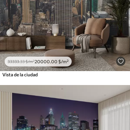
20000
.00
$
/m²
33333
.33
$
/m²
Vista de la ciudad