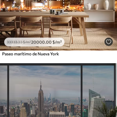
20000
.00
$
/m²
33333
.33
$
/m²
Paseo marítimo de Nueva York