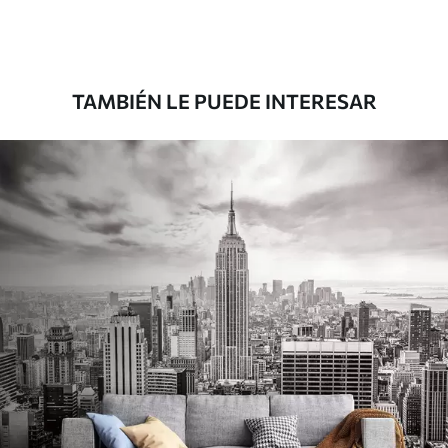
Premium
45000
.00
27000
.00
$
/m²
TAMBIÉN LE PUEDE INTERESAR
Vinilo Premium
49500
.00
29700
.00
$
/m²