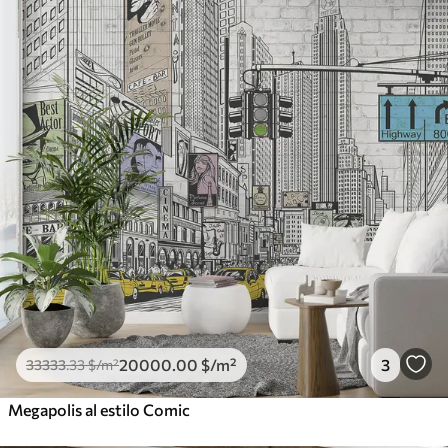
20000
.00
$
/m²
3
33333
.33
$
/m²
Megapolis al estilo Comic