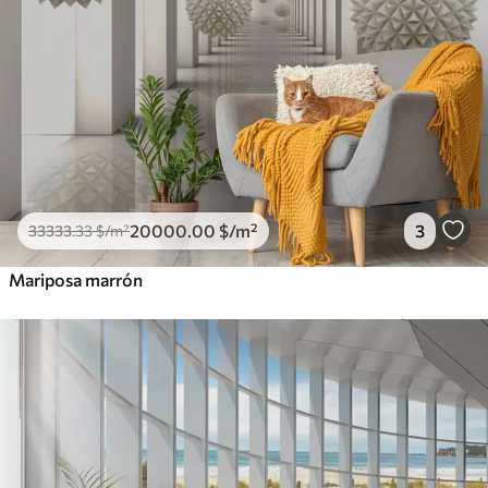
20000
.00
$
/m²
3
33333
.33
$
/m²
Mariposa marrón