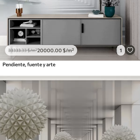
20000
.00
$
/m²
1
33333
.33
$
/m²
Pendiente, fuente y arte