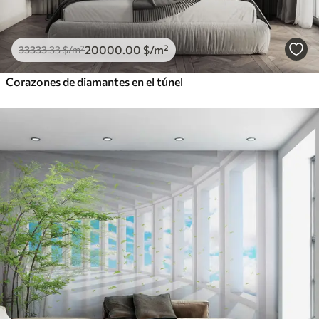
20000
.00
$
/m²
33333
.33
$
/m²
Corazones de diamantes en el túnel