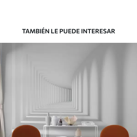
Premium
45000
.00
27000
.00
$
/m²
TAMBIÉN LE PUEDE INTERESAR
Vinilo Premium
49500
.00
29700
.00
$
/m²