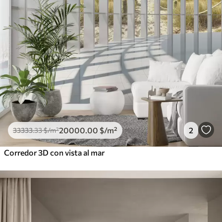
20000
.00
$
/m²
2
33333
.33
$
/m²
Corredor 3D con vista al mar