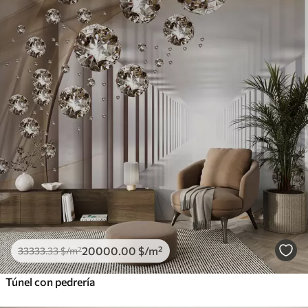
20000
.00
$
/m²
33333
.33
$
/m²
Túnel con pedrería