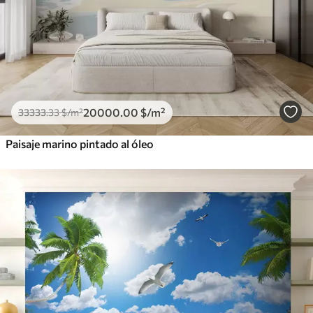
20000
.00
$
/m²
33333
.33
$
/m²
Paisaje marino pintado al óleo