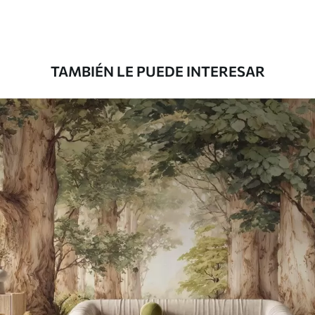
Premium
45000
.00
27000
.00
$
/m²
TAMBIÉN LE PUEDE INTERESAR
Vinilo Premium
49500
.00
29700
.00
$
/m²