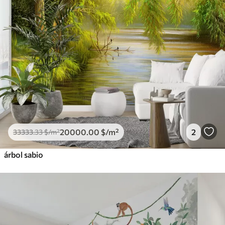
20000
.00
$
/m²
2
33333
.33
$
/m²
árbol sabio