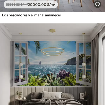
20000
.00
$
/m²
33333
.33
$
/m²
Los pescadores y el mar al amanecer