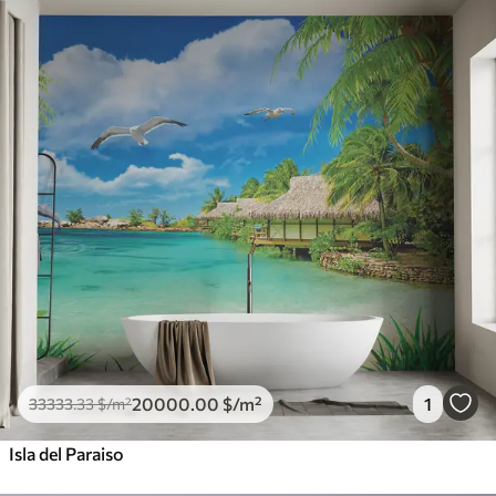
20000
.00
$
/m²
1
33333
.33
$
/m²
Isla del Paraiso