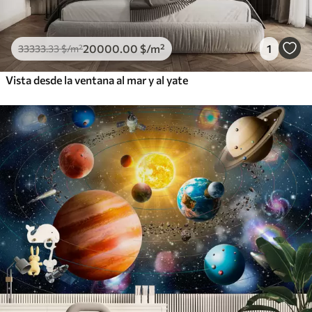
20000
.00
$
/m²
1
33333
.33
$
/m²
Vista desde la ventana al mar y al yate