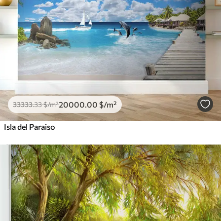
20000
.00
$
/m²
33333
.33
$
/m²
Isla del Paraiso