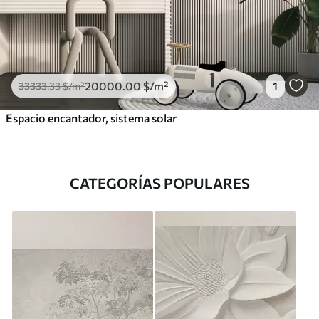
20000
.00
$
/m²
1
33333
.33
$
/m²
Espacio encantador, sistema solar
CATEGORÍAS POPULARES