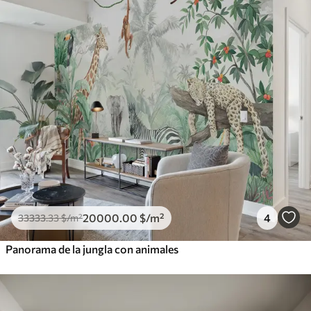
20000
.00
$
/m²
4
33333
.33
$
/m²
Panorama de la jungla con animales