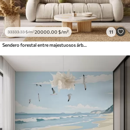
20000
.00
$
/m²
11
33333
.33
$
/m²
Sendero forestal entre majestuosos árboles en estilo acuarela