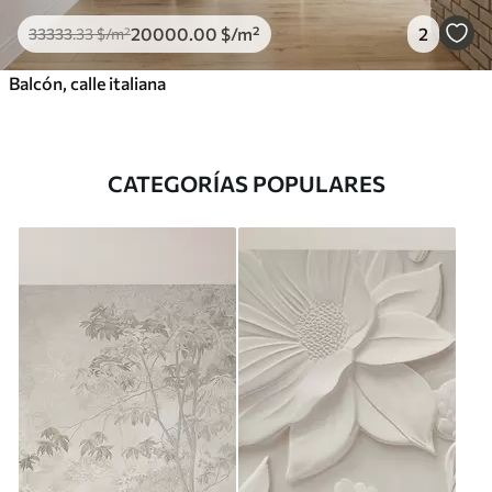
20000
.00
$
/m²
2
33333
.33
$
/m²
Balcón, calle italiana
CATEGORÍAS POPULARES