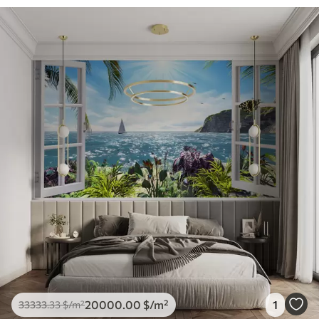
20000
.00
$
/m²
1
33333
.33
$
/m²