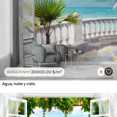
20000
.00
$
/m²
1
33333
.33
$
/m²
Agua, nube y cielo