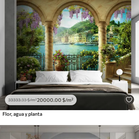
20000
.00
$
/m²
33333
.33
$
/m²
Flor, agua y planta