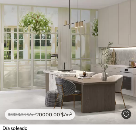
20000
.00
$
/m²
33333
.33
$
/m²
Día soleado