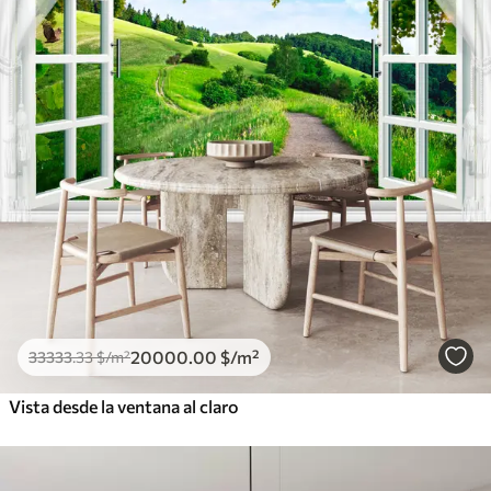
20000
.00
$
/m²
33333
.33
$
/m²
Vista desde la ventana al claro