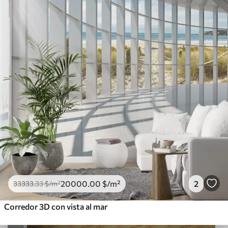
20000
.00
$
/m²
2
33333
.33
$
/m²
Corredor 3D con vista al mar