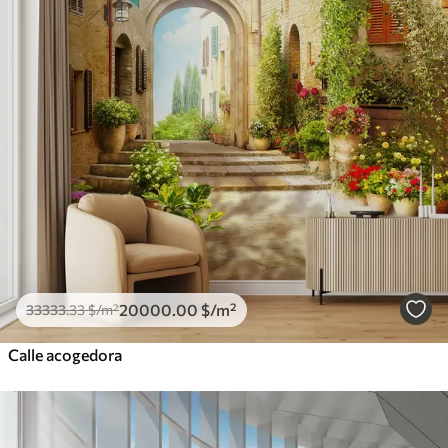
20000
.00
$
/m²
33333
.33
$
/m²
Calle acogedora