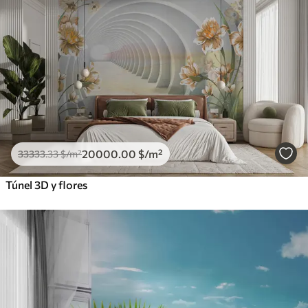
20000
.00
$
/m²
33333
.33
$
/m²
Túnel 3D y flores