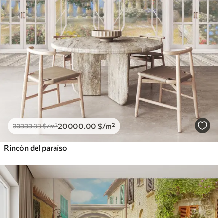
20000
.00
$
/m²
33333
.33
$
/m²
Rincón del paraíso