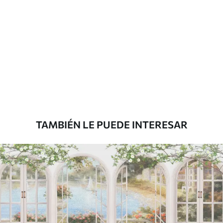
Materiales disponibles
Estándar
33333
.33
20000
.00
$
/m²
Premium
45000
.00
27000
.00
$
/m²
TAMBIÉN LE PUEDE INTERESAR
Vinilo Premium
49500
.00
29700
.00
$
/m²